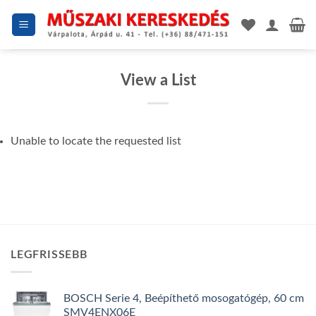
Skip
to
content
View a List
Unable to locate the requested list
LEGFRISSEBB
BOSCH Serie 4, Beépíthető mosogatógép, 60 cm
SMV4ENX06E