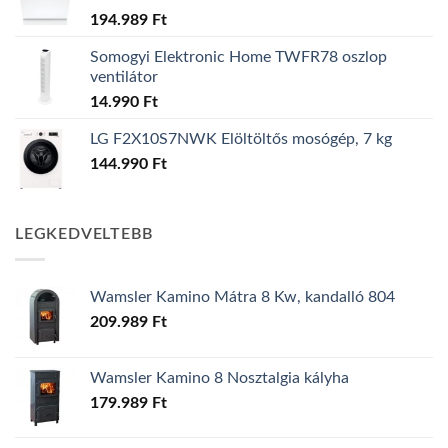
194.989
Ft
Somogyi Elektronic Home TWFR78 oszlop
ventilátor
14.990
Ft
LG F2X10S7NWK Elöltöltős mosógép, 7 kg
144.990
Ft
LEGKEDVELTEBB
Wamsler Kamino Mátra 8 Kw, kandalló 804
209.989
Ft
Wamsler Kamino 8 Nosztalgia kályha
179.989
Ft