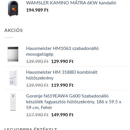
WAMSLER KAMINO MÁTRA 6KW kandalló
194.989
Ft
AKCIÓS
Hausmeister HM1063 szabadonálló
mosogatógép
Original
Current
139.990
Ft
129.990
Ft
price
price
Hausmeister HM 3188EI kombinált
was:
is:
hűtőszekrény
139.990 Ft.
129.990 Ft.
Original
Current
139.990
Ft
119.990
Ft
price
price
Gorenje N619EAW4 G600 Szabadonálló
was:
is:
készülék fagyasztós hűtőszekrény, 186 x 59.5 x
139.990 Ft.
119.990 Ft.
59 cm, Fehér
Original
Current
157.990
Ft
149.990
Ft
price
price
was:
is: