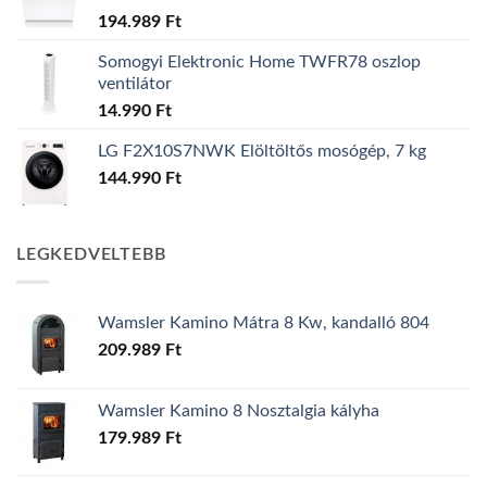
194.989
Ft
Somogyi Elektronic Home TWFR78 oszlop
ventilátor
14.990
Ft
LG F2X10S7NWK Elöltöltős mosógép, 7 kg
144.990
Ft
LEGKEDVELTEBB
Wamsler Kamino Mátra 8 Kw, kandalló 804
209.989
Ft
Wamsler Kamino 8 Nosztalgia kályha
179.989
Ft