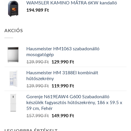
WAMSLER KAMINO MÁTRA 6KW kandalló
194.989
Ft
AKCIÓS
Hausmeister HM1063 szabadonálló
mosogatógép
Original
Current
139.990
Ft
129.990
Ft
price
price
Hausmeister HM 3188EI kombinált
was:
is:
hűtőszekrény
139.990 Ft.
129.990 Ft.
Original
Current
139.990
Ft
119.990
Ft
price
price
Gorenje N619EAW4 G600 Szabadonálló
was:
is:
készülék fagyasztós hűtőszekrény, 186 x 59.5 x
139.990 Ft.
119.990 Ft.
59 cm, Fehér
Original
Current
157.990
Ft
149.990
Ft
price
price
was:
is: