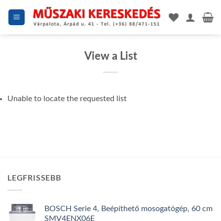
Skip
to
content
View a List
Unable to locate the requested list
LEGFRISSEBB
BOSCH Serie 4, Beépíthető mosogatógép, 60 cm
SMV4ENX06E