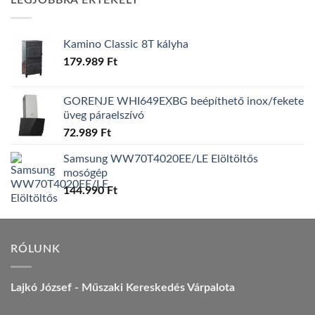
LEGJOBBRA ÉRTÉKELT
157.990 Ft.
149.990 Ft.
Kamino Classic 8T kályha
179.989
Ft
GORENJE WHI649EXBG beépíthető inox/fekete
üveg páraelszívó
72.989
Ft
Samsung WW70T4020EE/LE Elöltöltős
mosógép
144.990
Ft
RÓLUNK
Lajkó József - Műszaki Kereskedés Várpalota