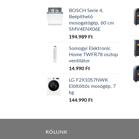
BOSCH Serie 4,
Beépíthető
mosogatógép, 60 cm
SMV4ENX06E
194.989
Ft
Somogyi Elektronic
Home TWFR78 oszlop
ventilátor
14.990
Ft
LG F2X10S7NWK
Elöltöltős mosógép, 7
kg
144.990
Ft
RÓLUNK