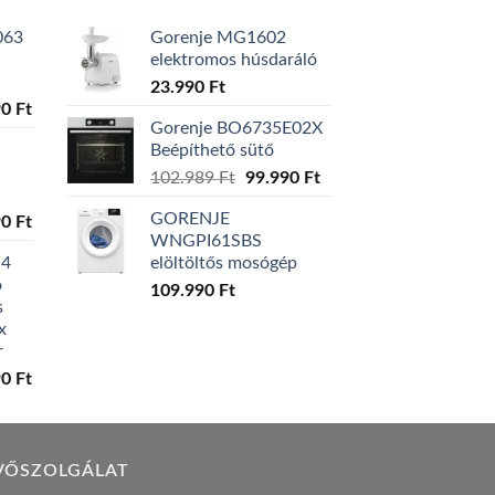
063
Gorenje MG1602
elektromos húsdaráló
23.990
Ft
l
Current
90
Ft
Gorenje BO6735E02X
price
Beépíthető sütő
is:
Original
Current
0 Ft.
129.990 Ft.
102.989
Ft
99.990
Ft
price
price
GORENJE
l
Current
90
Ft
was:
is:
WNGPI61SBS
price
102.989 Ft.
99.990 Ft.
W4
elöltöltős mosógép
is:
ó
0 Ft.
119.990 Ft.
109.990
Ft
s
x
r
l
Current
90
Ft
price
is:
0 Ft.
149.990 Ft.
VŐSZOLGÁLAT