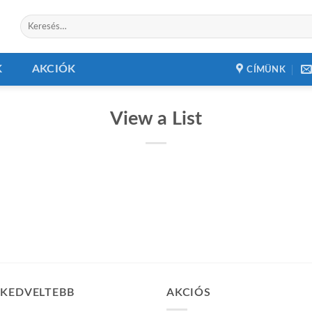
Keresés
a
következőre:
K
AKCIÓK
CÍMÜNK
View a List
GKEDVELTEBB
AKCIÓS