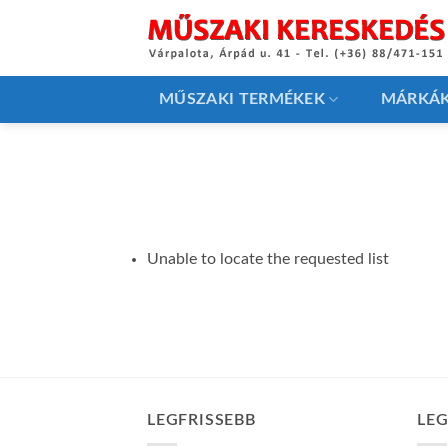
Skip
to
content
MŰSZAKI TERMÉKEK
MÁRKÁ
Unable to locate the requested list
LEGFRISSEBB
LE