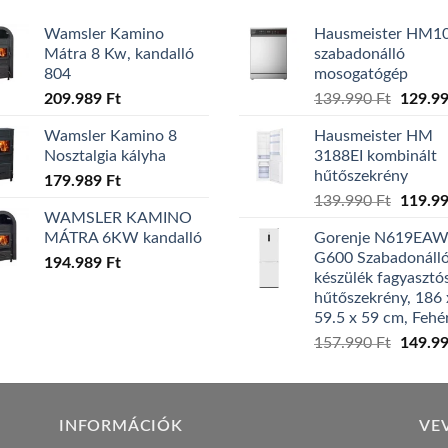
Wamsler Kamino
Hausmeister HM1
Mátra 8 Kw, kandalló
szabadonálló
804
mosogatógép
Origina
209.989
Ft
139.990
Ft
129.9
price
Wamsler Kamino 8
Hausmeister HM
was:
Nosztalgia kályha
3188EI kombinált
139.99
hűtőszekrény
179.989
Ft
Origina
139.990
Ft
119.9
WAMSLER KAMINO
price
MÁTRA 6KW kandalló
Gorenje N619EA
was:
G600 Szabadonáll
194.989
Ft
139.99
készülék fagyasztó
hűtőszekrény, 186 
59.5 x 59 cm, Fehé
Origina
157.990
Ft
149.9
price
was:
157.99
INFORMÁCIÓK
VE