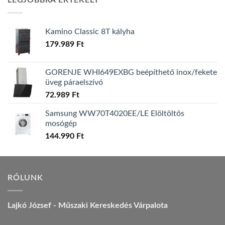
LEGJOBBRA ÉRTÉKELT
157.990 Ft.
149.990 Ft.
Kamino Classic 8T kályha
179.989
Ft
GORENJE WHI649EXBG beépíthető inox/fekete
üveg páraelszívó
72.989
Ft
Samsung WW70T4020EE/LE Elöltöltős
mosógép
144.990
Ft
RÓLUNK
Lajkó József - Műszaki Kereskedés Várpalota