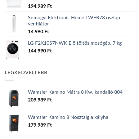
194.989
Ft
Somogyi Elektronic Home TWFR78 oszlop
ventilátor
14.990
Ft
LG F2X10S7NWK Elöltöltős mosógép, 7 kg
144.990
Ft
LEGKEDVELTEBB
Wamsler Kamino Mátra 8 Kw, kandalló 804
209.989
Ft
Wamsler Kamino 8 Nosztalgia kályha
179.989
Ft