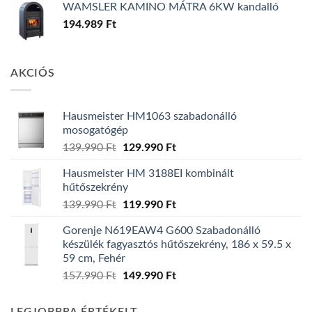
WAMSLER KAMINO MÁTRA 6KW kandalló
194.989
Ft
AKCIÓS
Hausmeister HM1063 szabadonálló
mosogatógép
Original
Current
139.990
Ft
129.990
Ft
price
price
Hausmeister HM 3188EI kombinált
was:
is:
hűtőszekrény
139.990 Ft.
129.990 Ft.
Original
Current
139.990
Ft
119.990
Ft
price
price
Gorenje N619EAW4 G600 Szabadonálló
was:
is:
készülék fagyasztós hűtőszekrény, 186 x 59.5 x
139.990 Ft.
119.990 Ft.
59 cm, Fehér
Original
Current
157.990
Ft
149.990
Ft
price
price
was:
is: