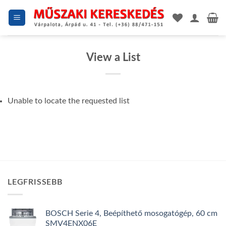
Skip
to
content
View a List
Unable to locate the requested list
LEGFRISSEBB
BOSCH Serie 4, Beépíthető mosogatógép, 60 cm
SMV4ENX06E