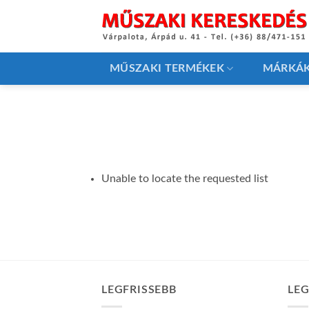
Skip
to
content
MŰSZAKI TERMÉKEK
MÁRKÁ
Unable to locate the requested list
LEGFRISSEBB
LE