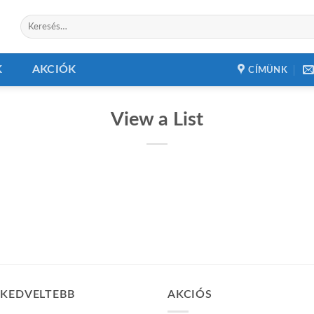
Keresés
a
következőre:
K
AKCIÓK
CÍMÜNK
View a List
GKEDVELTEBB
AKCIÓS