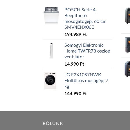
BOSCH Serie 4,
Beépíthető
mosogatógép, 60 cm
SMV4ENX06E
194.989
Ft
Somogyi Elektronic
Home TWFR78 oszlop
ventilátor
14.990
Ft
LG F2X10S7NWK
Elöltöltős mosógép, 7
kg
144.990
Ft
RÓLUNK