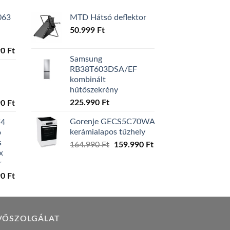
063
MTD Hátsó deflektor
50.999
Ft
l
Current
90
Ft
Samsung
price
RB38T603DSA/EF
is:
kombinált
0 Ft.
129.990 Ft.
hűtőszekrény
l
Current
225.990
Ft
90
Ft
price
Gorenje GECS5C70WA
W4
is:
kerámialapos tűzhely
ó
0 Ft.
119.990 Ft.
s
Original
Current
164.990
Ft
159.990
Ft
x
price
price
r
was:
is:
l
Current
90
Ft
164.990 Ft.
159.990 Ft.
price
is:
0 Ft.
149.990 Ft.
VŐSZOLGÁLAT