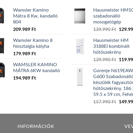
Wamsler Kamino
Hausmeister HM1
Mátra 8 Kw, kandalló
szabadonálló
804
mosogatógép
Origina
209.989
Ft
139.990
Ft
129.9
price
Wamsler Kamino 8
Hausmeister HM
was:
Nosztalgia kályha
3188EI kombinált
139.99
hűtőszekrény
179.989
Ft
Origina
139.990
Ft
119.9
WAMSLER KAMINO
price
MÁTRA 6KW kandalló
Gorenje N619EA
was:
G600 Szabadonáll
194.989
Ft
139.99
készülék fagyasztó
hűtőszekrény, 186 
59.5 x 59 cm, Fehé
Origina
157.990
Ft
149.9
price
was:
157.99
INFORMÁCIÓK
VE