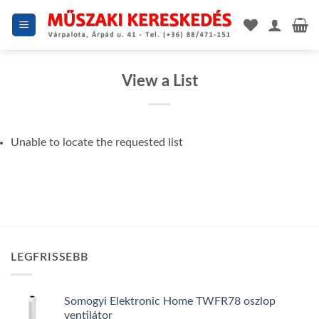
Skip
to
content
View a List
Unable to locate the requested list
LEGFRISSEBB
Somogyi Elektronic Home TWFR78 oszlop
ventilátor