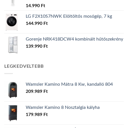
14.990
Ft
LG F2X10S7NWK Elöltöltős mosógép, 7 kg
144.990
Ft
Gorenje NRK418DCW4 kombinált hűtőszekrény
139.990
Ft
LEGKEDVELTEBB
Wamsler Kamino Mátra 8 Kw, kandalló 804
209.989
Ft
Wamsler Kamino 8 Nosztalgia kályha
179.989
Ft