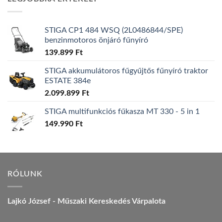
157.990 Ft.
149.990 Ft.
STIGA CP1 484 WSQ (2L0486844/SPE)
benzinmotoros önjáró fűnyíró
139.899
Ft
STIGA akkumulátoros fűgyűjtős fűnyíró traktor
ESTATE 384e
2.099.899
Ft
STIGA multifunkciós fűkasza MT 330 - 5 in 1
149.990
Ft
RÓLUNK
Lajkó József - Műszaki Kereskedés Várpalota