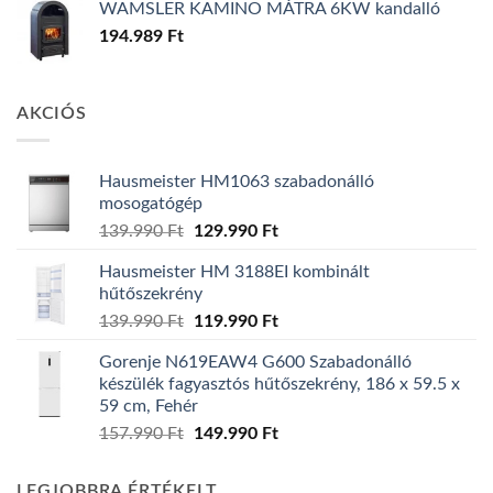
WAMSLER KAMINO MÁTRA 6KW kandalló
194.989
Ft
AKCIÓS
Hausmeister HM1063 szabadonálló
mosogatógép
Original
Current
139.990
Ft
129.990
Ft
price
price
Hausmeister HM 3188EI kombinált
was:
is:
hűtőszekrény
139.990 Ft.
129.990 Ft.
Original
Current
139.990
Ft
119.990
Ft
price
price
Gorenje N619EAW4 G600 Szabadonálló
was:
is:
készülék fagyasztós hűtőszekrény, 186 x 59.5 x
139.990 Ft.
119.990 Ft.
59 cm, Fehér
Original
Current
157.990
Ft
149.990
Ft
price
price
was:
is:
LEGJOBBRA ÉRTÉKELT