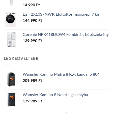
14.990
Ft
LG F2X10S7NWK Elöltöltős mosógép, 7 kg
144.990
Ft
Gorenje NRK418DCW4 kombinált hűtőszekrény
139.990
Ft
LEGKEDVELTEBB
Wamsler Kamino Mátra 8 Kw, kandalló 804
209.989
Ft
Wamsler Kamino 8 Nosztalgia kályha
179.989
Ft