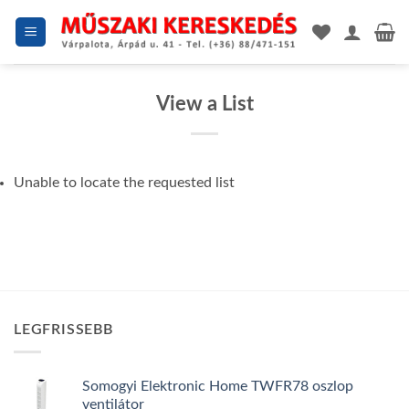
Skip
to
content
View a List
Unable to locate the requested list
LEGFRISSEBB
Somogyi Elektronic Home TWFR78 oszlop
ventilátor