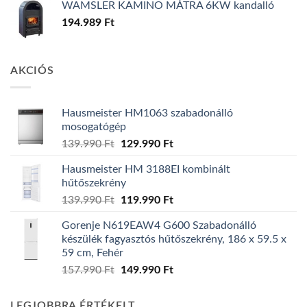
WAMSLER KAMINO MÁTRA 6KW kandalló
194.989
Ft
AKCIÓS
Hausmeister HM1063 szabadonálló
mosogatógép
Original
Current
139.990
Ft
129.990
Ft
price
price
Hausmeister HM 3188EI kombinált
was:
is:
hűtőszekrény
139.990 Ft.
129.990 Ft.
Original
Current
139.990
Ft
119.990
Ft
price
price
Gorenje N619EAW4 G600 Szabadonálló
was:
is:
készülék fagyasztós hűtőszekrény, 186 x 59.5 x
139.990 Ft.
119.990 Ft.
59 cm, Fehér
Original
Current
157.990
Ft
149.990
Ft
price
price
was:
is:
LEGJOBBRA ÉRTÉKELT