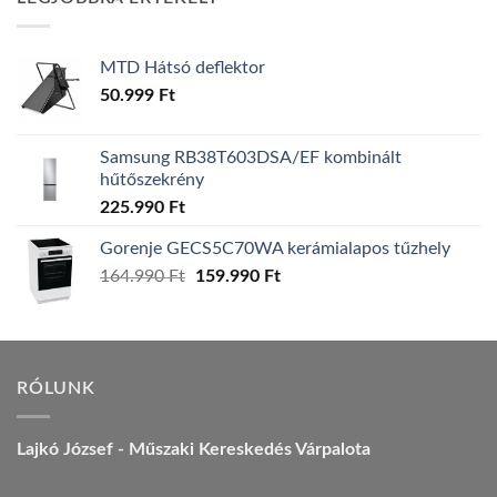
157.990 Ft.
149.990 Ft.
MTD Hátsó deflektor
50.999
Ft
Samsung RB38T603DSA/EF kombinált
hűtőszekrény
225.990
Ft
Gorenje GECS5C70WA kerámialapos tűzhely
Original
Current
164.990
Ft
159.990
Ft
price
price
was:
is:
164.990 Ft.
159.990 Ft.
RÓLUNK
Lajkó József - Műszaki Kereskedés Várpalota