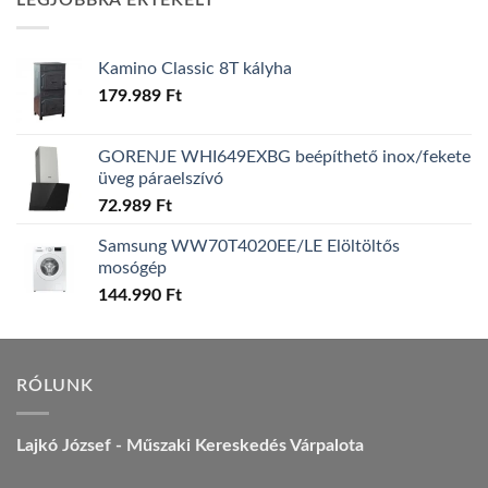
LEGJOBBRA ÉRTÉKELT
157.990 Ft.
149.990 Ft.
Kamino Classic 8T kályha
179.989
Ft
GORENJE WHI649EXBG beépíthető inox/fekete
üveg páraelszívó
72.989
Ft
Samsung WW70T4020EE/LE Elöltöltős
mosógép
144.990
Ft
RÓLUNK
Lajkó József - Műszaki Kereskedés Várpalota