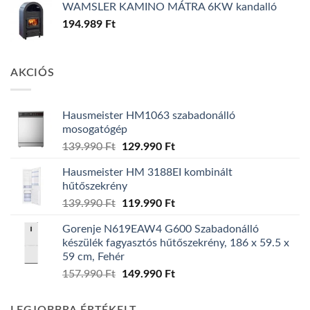
WAMSLER KAMINO MÁTRA 6KW kandalló
194.989
Ft
AKCIÓS
Hausmeister HM1063 szabadonálló
mosogatógép
Original
Current
139.990
Ft
129.990
Ft
price
price
Hausmeister HM 3188EI kombinált
was:
is:
hűtőszekrény
139.990 Ft.
129.990 Ft.
Original
Current
139.990
Ft
119.990
Ft
price
price
Gorenje N619EAW4 G600 Szabadonálló
was:
is:
készülék fagyasztós hűtőszekrény, 186 x 59.5 x
139.990 Ft.
119.990 Ft.
59 cm, Fehér
Original
Current
157.990
Ft
149.990
Ft
price
price
was:
is: