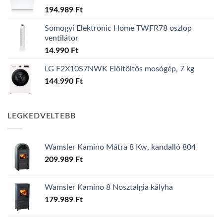
194.989
Ft
Somogyi Elektronic Home TWFR78 oszlop
ventilátor
14.990
Ft
LG F2X10S7NWK Elöltöltős mosógép, 7 kg
144.990
Ft
LEGKEDVELTEBB
Wamsler Kamino Mátra 8 Kw, kandalló 804
209.989
Ft
Wamsler Kamino 8 Nosztalgia kályha
179.989
Ft