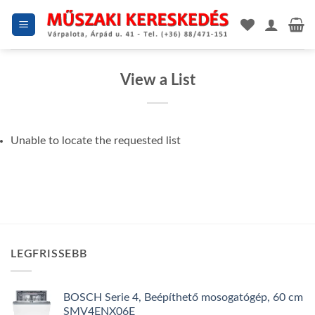
Skip
to
content
View a List
Unable to locate the requested list
LEGFRISSEBB
BOSCH Serie 4, Beépíthető mosogatógép, 60 cm
SMV4ENX06E