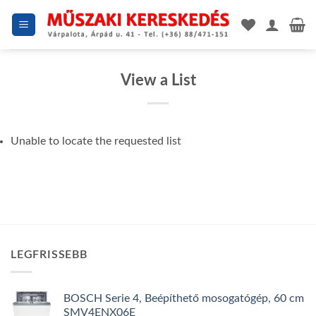
Skip
to
content
View a List
Unable to locate the requested list
LEGFRISSEBB
BOSCH Serie 4, Beépíthető mosogatógép, 60 cm
SMV4ENX06E