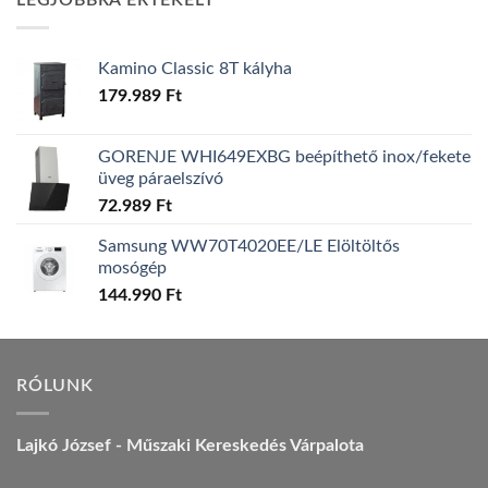
LEGJOBBRA ÉRTÉKELT
157.990 Ft.
149.990 Ft.
Kamino Classic 8T kályha
179.989
Ft
GORENJE WHI649EXBG beépíthető inox/fekete
üveg páraelszívó
72.989
Ft
Samsung WW70T4020EE/LE Elöltöltős
mosógép
144.990
Ft
RÓLUNK
Lajkó József - Műszaki Kereskedés Várpalota