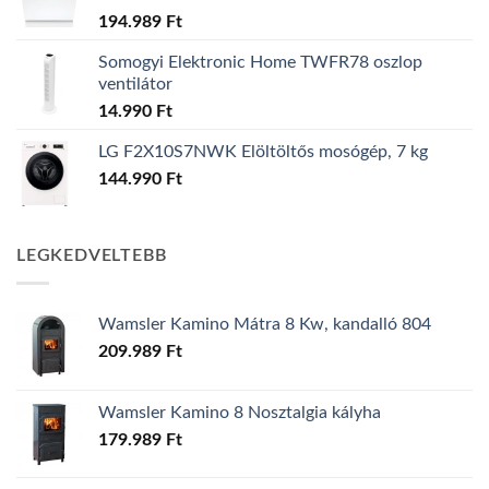
194.989
Ft
Somogyi Elektronic Home TWFR78 oszlop
ventilátor
14.990
Ft
LG F2X10S7NWK Elöltöltős mosógép, 7 kg
144.990
Ft
LEGKEDVELTEBB
Wamsler Kamino Mátra 8 Kw, kandalló 804
209.989
Ft
Wamsler Kamino 8 Nosztalgia kályha
179.989
Ft