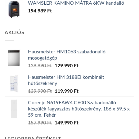
WAMSLER KAMINO MÁTRA 6KW kandalló
194.989
Ft
AKCIÓS
Hausmeister HM1063 szabadonálló
mosogatógép
Original
Current
139.990
Ft
129.990
Ft
price
price
Hausmeister HM 3188EI kombinált
was:
is:
hűtőszekrény
139.990 Ft.
129.990 Ft.
Original
Current
139.990
Ft
119.990
Ft
price
price
Gorenje N619EAW4 G600 Szabadonálló
was:
is:
készülék fagyasztós hűtőszekrény, 186 x 59.5 x
139.990 Ft.
119.990 Ft.
59 cm, Fehér
Original
Current
157.990
Ft
149.990
Ft
price
price
was:
is: