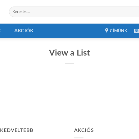
Keresés
a
következőre:
K
AKCIÓK
CÍMÜNK
View a List
GKEDVELTEBB
AKCIÓS