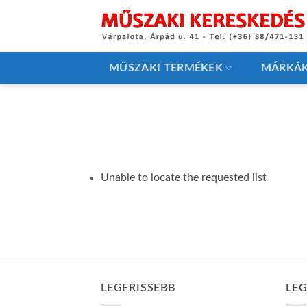
Skip
to
content
MŰSZAKI TERMÉKEK
MÁRKÁ
Unable to locate the requested list
LEGFRISSEBB
LE