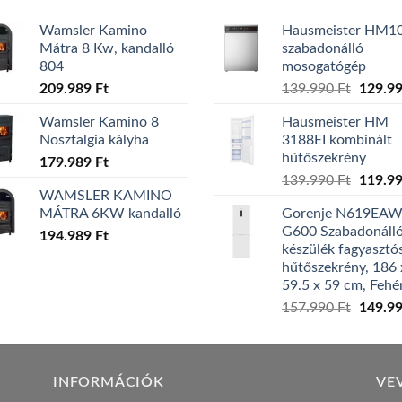
Wamsler Kamino
Hausmeister HM1
Mátra 8 Kw, kandalló
szabadonálló
804
mosogatógép
Origina
209.989
Ft
139.990
Ft
129.9
price
Wamsler Kamino 8
Hausmeister HM
was:
Nosztalgia kályha
3188EI kombinált
139.99
hűtőszekrény
179.989
Ft
Origina
139.990
Ft
119.9
WAMSLER KAMINO
price
MÁTRA 6KW kandalló
Gorenje N619EA
was:
G600 Szabadonáll
194.989
Ft
139.99
készülék fagyasztó
hűtőszekrény, 186 
59.5 x 59 cm, Fehé
Origina
157.990
Ft
149.9
price
was:
157.99
INFORMÁCIÓK
VE