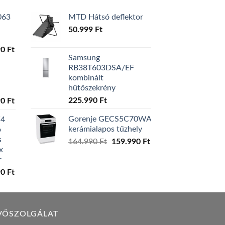
063
MTD Hátsó deflektor
50.999
Ft
l
Current
90
Ft
Samsung
price
RB38T603DSA/EF
is:
kombinált
0 Ft.
129.990 Ft.
hűtőszekrény
l
Current
225.990
Ft
90
Ft
price
Gorenje GECS5C70WA
W4
is:
kerámialapos tűzhely
ó
0 Ft.
119.990 Ft.
s
Original
Current
164.990
Ft
159.990
Ft
x
price
price
r
was:
is:
l
Current
90
Ft
164.990 Ft.
159.990 Ft.
price
is:
0 Ft.
149.990 Ft.
VŐSZOLGÁLAT