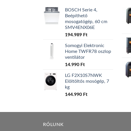
BOSCH Serie 4,
Beépíthető
mosogatógép, 60 cm
SMV4ENX06E
194.989
Ft
Somogyi Elektronic
Home TWFR78 oszlop
ventilátor
14.990
Ft
LG F2X10S7NWK
Elöltöltős mosógép, 7
kg
144.990
Ft
RÓLUNK