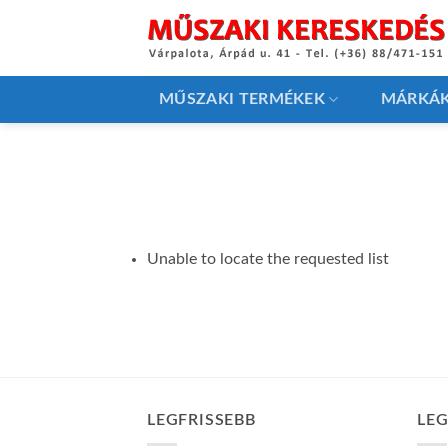
Skip
to
content
MŰSZAKI TERMÉKEK
MÁRKÁ
Unable to locate the requested list
LEGFRISSEBB
LE