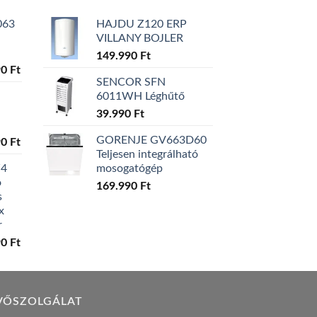
063
HAJDU Z120 ERP
VILLANY BOJLER
149.990
Ft
l
Current
90
Ft
SENCOR SFN
price
6011WH Léghűtő
is:
0 Ft.
129.990 Ft.
39.990
Ft
GORENJE GV663D60
l
Current
90
Ft
Teljesen integrálható
price
W4
mosogatógép
is:
ó
0 Ft.
119.990 Ft.
169.990
Ft
s
x
r
l
Current
90
Ft
price
is:
0 Ft.
149.990 Ft.
VŐSZOLGÁLAT