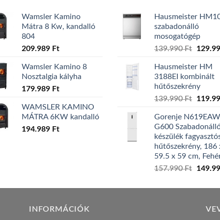
Wamsler Kamino
Hausmeister HM1
Mátra 8 Kw, kandalló
szabadonálló
804
mosogatógép
Origina
209.989
Ft
139.990
Ft
129.9
price
Wamsler Kamino 8
Hausmeister HM
was:
Nosztalgia kályha
3188EI kombinált
139.99
hűtőszekrény
179.989
Ft
Origina
139.990
Ft
119.9
WAMSLER KAMINO
price
MÁTRA 6KW kandalló
Gorenje N619EA
was:
G600 Szabadonáll
194.989
Ft
139.99
készülék fagyasztó
hűtőszekrény, 186 
59.5 x 59 cm, Fehé
Origina
157.990
Ft
149.9
price
was:
157.99
INFORMÁCIÓK
VE