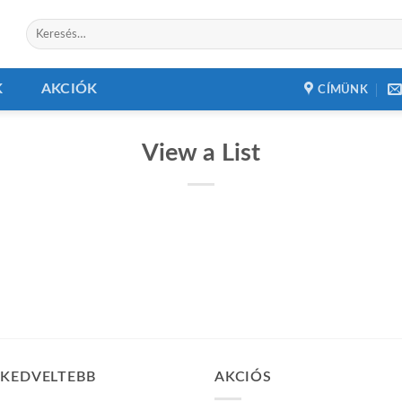
Keresés
a
következőre:
K
AKCIÓK
CÍMÜNK
View a List
GKEDVELTEBB
AKCIÓS