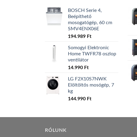
BOSCH Serie 4,
Beépíthető
mosogatógép, 60 cm
SMV4ENX06E
194.989
Ft
Somogyi Elektronic
Home TWFR78 oszlop
ventilátor
14.990
Ft
LG F2X10S7NWK
Elöltöltős mosógép, 7
kg
144.990
Ft
RÓLUNK