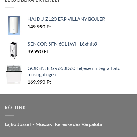
LEGJOBBRA ÉRTÉKELT
157.990 Ft.
149.990 Ft.
HAJDU Z120 ERP VILLANY BOJLER
149.990
Ft
SENCOR SFN 6011WH Léghűtő
39.990
Ft
GORENJE GV663D60 Teljesen integrálható
mosogatógép
169.990
Ft
RÓLUNK
Lajkó József - Műszaki Kereskedés Várpalota