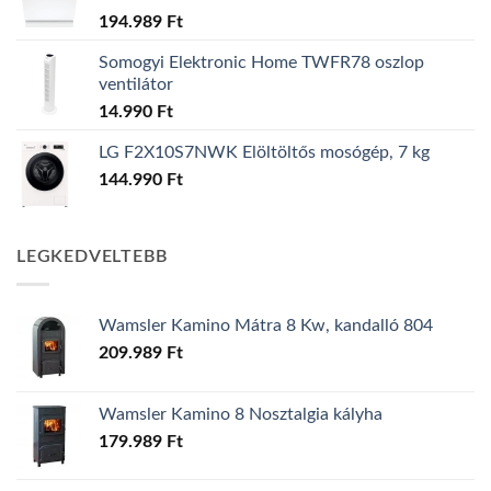
194.989
Ft
Somogyi Elektronic Home TWFR78 oszlop
ventilátor
14.990
Ft
LG F2X10S7NWK Elöltöltős mosógép, 7 kg
144.990
Ft
LEGKEDVELTEBB
Wamsler Kamino Mátra 8 Kw, kandalló 804
209.989
Ft
Wamsler Kamino 8 Nosztalgia kályha
179.989
Ft