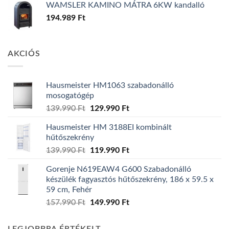
WAMSLER KAMINO MÁTRA 6KW kandalló
194.989
Ft
AKCIÓS
Hausmeister HM1063 szabadonálló
mosogatógép
Original
Current
139.990
Ft
129.990
Ft
price
price
Hausmeister HM 3188EI kombinált
was:
is:
hűtőszekrény
139.990 Ft.
129.990 Ft.
Original
Current
139.990
Ft
119.990
Ft
price
price
Gorenje N619EAW4 G600 Szabadonálló
was:
is:
készülék fagyasztós hűtőszekrény, 186 x 59.5 x
139.990 Ft.
119.990 Ft.
59 cm, Fehér
Original
Current
157.990
Ft
149.990
Ft
price
price
was:
is: