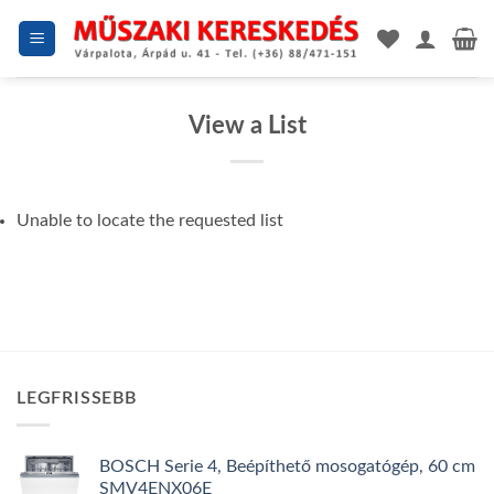
Skip
to
content
View a List
Unable to locate the requested list
LEGFRISSEBB
BOSCH Serie 4, Beépíthető mosogatógép, 60 cm
SMV4ENX06E