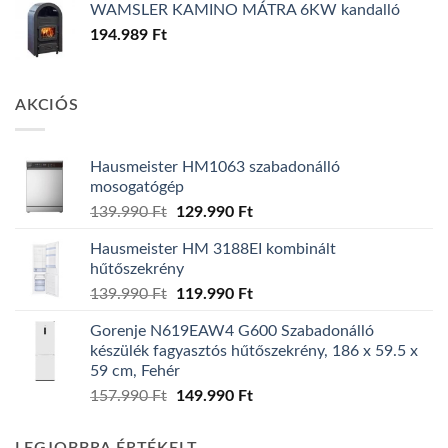
WAMSLER KAMINO MÁTRA 6KW kandalló
194.989
Ft
AKCIÓS
Hausmeister HM1063 szabadonálló
mosogatógép
Original
Current
139.990
Ft
129.990
Ft
price
price
Hausmeister HM 3188EI kombinált
was:
is:
hűtőszekrény
139.990 Ft.
129.990 Ft.
Original
Current
139.990
Ft
119.990
Ft
price
price
Gorenje N619EAW4 G600 Szabadonálló
was:
is:
készülék fagyasztós hűtőszekrény, 186 x 59.5 x
139.990 Ft.
119.990 Ft.
59 cm, Fehér
Original
Current
157.990
Ft
149.990
Ft
price
price
was:
is: