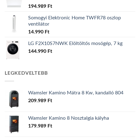
194.989
Ft
Somogyi Elektronic Home TWFR78 oszlop
ventilátor
14.990
Ft
LG F2X10S7NWK Elöltöltős mosógép, 7 kg
144.990
Ft
LEGKEDVELTEBB
Wamsler Kamino Mátra 8 Kw, kandalló 804
209.989
Ft
Wamsler Kamino 8 Nosztalgia kályha
179.989
Ft