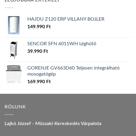
LEGJOBBRA ÉRTÉKELT
157.990 Ft.
149.990 Ft.
HAJDU Z120 ERP VILLANY BOJLER
149.990
Ft
SENCOR SFN 6011WH Léghűtő
39.990
Ft
GORENJE GV663D60 Teljesen integrálható
mosogatógép
169.990
Ft
RÓLUNK
Lajkó József - Műszaki Kereskedés Várpalota