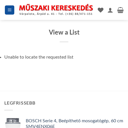
Skip
to
content
View a List
Unable to locate the requested list
LEGFRISSEBB
BOSCH Serie 4, Beépíthető mosogatógép, 60 cm
SMV4ENX06E