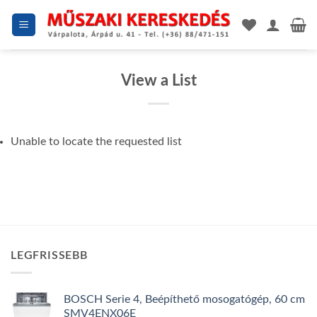
Skip
to
content
View a List
Unable to locate the requested list
LEGFRISSEBB
BOSCH Serie 4, Beépíthető mosogatógép, 60 cm
SMV4ENX06E