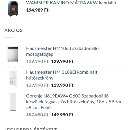
WAMSLER KAMINO MÁTRA 6KW kandalló
194.989
Ft
AKCIÓS
Hausmeister HM1063 szabadonálló
mosogatógép
Original
Current
139.990
Ft
129.990
Ft
price
price
Hausmeister HM 3188EI kombinált
was:
is:
hűtőszekrény
139.990 Ft.
129.990 Ft.
Original
Current
139.990
Ft
119.990
Ft
price
price
Gorenje N619EAW4 G600 Szabadonálló
was:
is:
készülék fagyasztós hűtőszekrény, 186 x 59.5 x
139.990 Ft.
119.990 Ft.
59 cm, Fehér
Original
Current
157.990
Ft
149.990
Ft
price
price
was:
is: