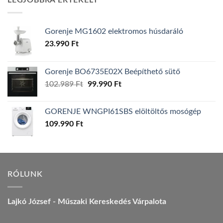
LEGJOBBRA ÉRTÉKELT
157.990 Ft.
149.990 Ft.
Gorenje MG1602 elektromos húsdaráló
23.990
Ft
Gorenje BO6735E02X Beépíthető sütő
Original
Current
102.989
Ft
99.990
Ft
price
price
was:
is:
GORENJE WNGPI61SBS elöltöltős mosógép
102.989 Ft.
99.990 Ft.
109.990
Ft
RÓLUNK
Lajkó József - Műszaki Kereskedés Várpalota