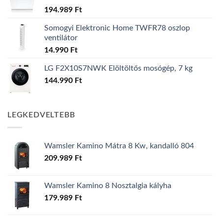
194.989
Ft
Somogyi Elektronic Home TWFR78 oszlop
ventilátor
14.990
Ft
LG F2X10S7NWK Elöltöltős mosógép, 7 kg
144.990
Ft
LEGKEDVELTEBB
Wamsler Kamino Mátra 8 Kw, kandalló 804
209.989
Ft
Wamsler Kamino 8 Nosztalgia kályha
179.989
Ft