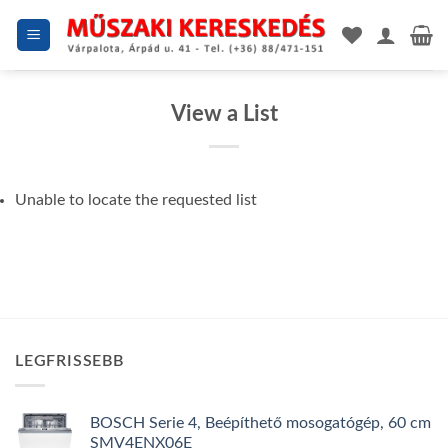
Skip
to
content
View a List
Unable to locate the requested list
LEGFRISSEBB
BOSCH Serie 4, Beépíthető mosogatógép, 60 cm
SMV4ENX06E