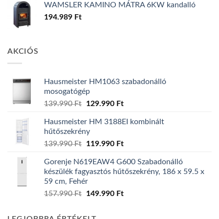
WAMSLER KAMINO MÁTRA 6KW kandalló
194.989
Ft
AKCIÓS
Hausmeister HM1063 szabadonálló
mosogatógép
Original
Current
139.990
Ft
129.990
Ft
price
price
Hausmeister HM 3188EI kombinált
was:
is:
hűtőszekrény
139.990 Ft.
129.990 Ft.
Original
Current
139.990
Ft
119.990
Ft
price
price
Gorenje N619EAW4 G600 Szabadonálló
was:
is:
készülék fagyasztós hűtőszekrény, 186 x 59.5 x
139.990 Ft.
119.990 Ft.
59 cm, Fehér
Original
Current
157.990
Ft
149.990
Ft
price
price
was:
is: