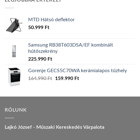
LEGJOBBRA ÉRTÉKELT
157.990 Ft.
149.990 Ft.
MTD Hátsó deflektor
50.999
Ft
Samsung RB38T603DSA/EF kombinált
hűtőszekrény
225.990
Ft
Gorenje GECS5C70WA kerámialapos tűzhely
Original
Current
164.990
Ft
159.990
Ft
price
price
was:
is:
164.990 Ft.
159.990 Ft.
RÓLUNK
Lajkó József - Műszaki Kereskedés Várpalota