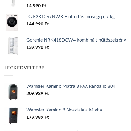
14.990
Ft
LG F2X10S7NWK Elöltöltős mosógép, 7 kg
144.990
Ft
Gorenje NRK418DCW4 kombinált hűtőszekrény
139.990
Ft
LEGKEDVELTEBB
Wamsler Kamino Mátra 8 Kw, kandalló 804
209.989
Ft
Wamsler Kamino 8 Nosztalgia kályha
179.989
Ft