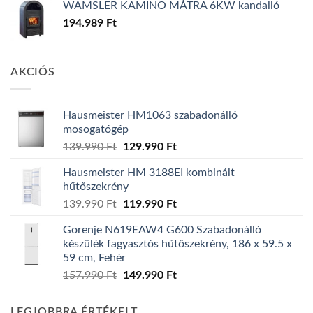
WAMSLER KAMINO MÁTRA 6KW kandalló
194.989
Ft
AKCIÓS
Hausmeister HM1063 szabadonálló
mosogatógép
Original
Current
139.990
Ft
129.990
Ft
price
price
Hausmeister HM 3188EI kombinált
was:
is:
hűtőszekrény
139.990 Ft.
129.990 Ft.
Original
Current
139.990
Ft
119.990
Ft
price
price
Gorenje N619EAW4 G600 Szabadonálló
was:
is:
készülék fagyasztós hűtőszekrény, 186 x 59.5 x
139.990 Ft.
119.990 Ft.
59 cm, Fehér
Original
Current
157.990
Ft
149.990
Ft
price
price
was:
is:
LEGJOBBRA ÉRTÉKELT