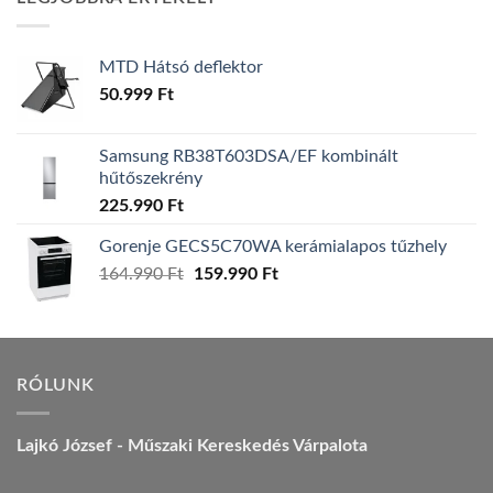
157.990 Ft.
149.990 Ft.
MTD Hátsó deflektor
50.999
Ft
Samsung RB38T603DSA/EF kombinált
hűtőszekrény
225.990
Ft
Gorenje GECS5C70WA kerámialapos tűzhely
Original
Current
164.990
Ft
159.990
Ft
price
price
was:
is:
164.990 Ft.
159.990 Ft.
RÓLUNK
Lajkó József - Műszaki Kereskedés Várpalota