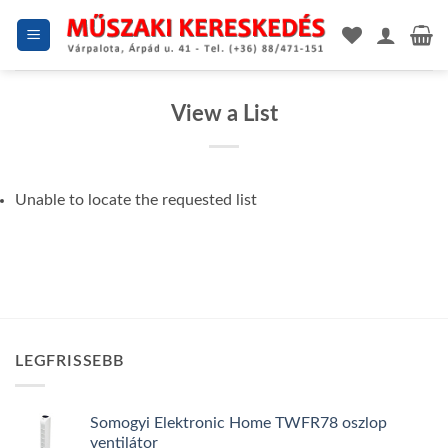
Skip
to
content
View a List
Unable to locate the requested list
LEGFRISSEBB
Somogyi Elektronic Home TWFR78 oszlop
ventilátor