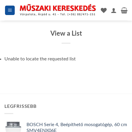
Skip
to
content
View a List
Unable to locate the requested list
LEGFRISSEBB
BOSCH Serie 4, Beépíthető mosogatógép, 60 cm
SMV4ENX06E