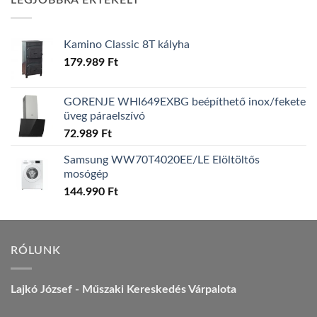
LEGJOBBRA ÉRTÉKELT
157.990 Ft.
149.990 Ft.
Kamino Classic 8T kályha
179.989
Ft
GORENJE WHI649EXBG beépíthető inox/fekete
üveg páraelszívó
72.989
Ft
Samsung WW70T4020EE/LE Elöltöltős
mosógép
144.990
Ft
RÓLUNK
Lajkó József - Műszaki Kereskedés Várpalota