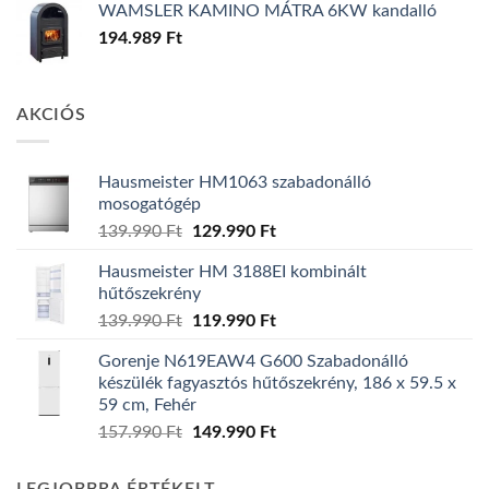
WAMSLER KAMINO MÁTRA 6KW kandalló
194.989
Ft
AKCIÓS
Hausmeister HM1063 szabadonálló
mosogatógép
Original
Current
139.990
Ft
129.990
Ft
price
price
Hausmeister HM 3188EI kombinált
was:
is:
hűtőszekrény
139.990 Ft.
129.990 Ft.
Original
Current
139.990
Ft
119.990
Ft
price
price
Gorenje N619EAW4 G600 Szabadonálló
was:
is:
készülék fagyasztós hűtőszekrény, 186 x 59.5 x
139.990 Ft.
119.990 Ft.
59 cm, Fehér
Original
Current
157.990
Ft
149.990
Ft
price
price
was:
is: