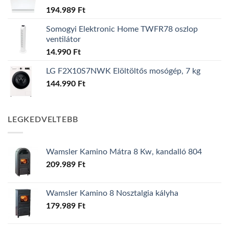
194.989
Ft
Somogyi Elektronic Home TWFR78 oszlop
ventilátor
14.990
Ft
LG F2X10S7NWK Elöltöltős mosógép, 7 kg
144.990
Ft
LEGKEDVELTEBB
Wamsler Kamino Mátra 8 Kw, kandalló 804
209.989
Ft
Wamsler Kamino 8 Nosztalgia kályha
179.989
Ft