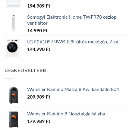
194.989
Ft
Somogyi Elektronic Home TWFR78 oszlop
ventilátor
14.990
Ft
LG F2X10S7NWK Elöltöltős mosógép, 7 kg
144.990
Ft
LEGKEDVELTEBB
Wamsler Kamino Mátra 8 Kw, kandalló 804
209.989
Ft
Wamsler Kamino 8 Nosztalgia kályha
179.989
Ft