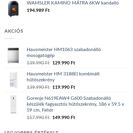
WAMSLER KAMINO MÁTRA 6KW kandalló
194.989
Ft
AKCIÓS
Hausmeister HM1063 szabadonálló
mosogatógép
Original
Current
139.990
Ft
129.990
Ft
price
price
Hausmeister HM 3188EI kombinált
was:
is:
hűtőszekrény
139.990 Ft.
129.990 Ft.
Original
Current
139.990
Ft
119.990
Ft
price
price
Gorenje N619EAW4 G600 Szabadonálló
was:
is:
készülék fagyasztós hűtőszekrény, 186 x 59.5 x
139.990 Ft.
119.990 Ft.
59 cm, Fehér
Original
Current
157.990
Ft
149.990
Ft
price
price
was:
is: