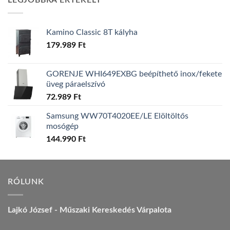
LEGJOBBRA ÉRTÉKELT
157.990 Ft.
149.990 Ft.
Kamino Classic 8T kályha
179.989
Ft
GORENJE WHI649EXBG beépíthető inox/fekete
üveg páraelszívó
72.989
Ft
Samsung WW70T4020EE/LE Elöltöltős
mosógép
144.990
Ft
RÓLUNK
Lajkó József - Műszaki Kereskedés Várpalota