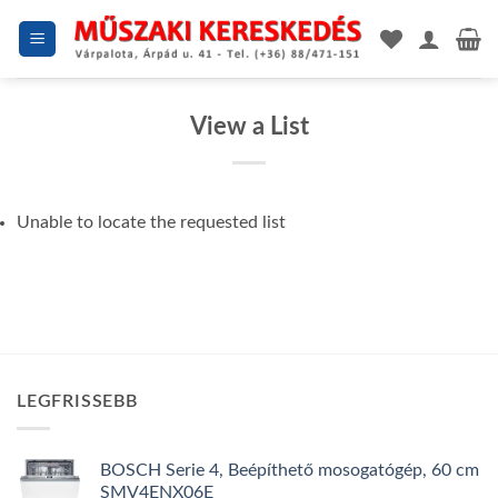
Skip
to
content
View a List
Unable to locate the requested list
LEGFRISSEBB
BOSCH Serie 4, Beépíthető mosogatógép, 60 cm
SMV4ENX06E