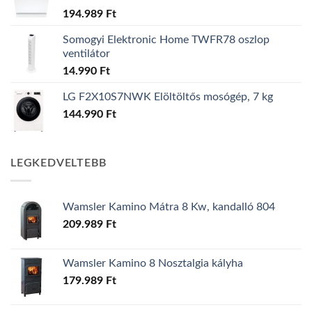
194.989
Ft
Somogyi Elektronic Home TWFR78 oszlop
ventilátor
14.990
Ft
LG F2X10S7NWK Elöltöltős mosógép, 7 kg
144.990
Ft
LEGKEDVELTEBB
Wamsler Kamino Mátra 8 Kw, kandalló 804
209.989
Ft
Wamsler Kamino 8 Nosztalgia kályha
179.989
Ft