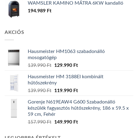
WAMSLER KAMINO MÁTRA 6KW kandalló
194.989
Ft
AKCIÓS
Hausmeister HM1063 szabadonálló
mosogatógép
Original
Current
139.990
Ft
129.990
Ft
price
price
Hausmeister HM 3188EI kombinált
was:
is:
hűtőszekrény
139.990 Ft.
129.990 Ft.
Original
Current
139.990
Ft
119.990
Ft
price
price
Gorenje N619EAW4 G600 Szabadonálló
was:
is:
készülék fagyasztós hűtőszekrény, 186 x 59.5 x
139.990 Ft.
119.990 Ft.
59 cm, Fehér
Original
Current
157.990
Ft
149.990
Ft
price
price
was:
is: