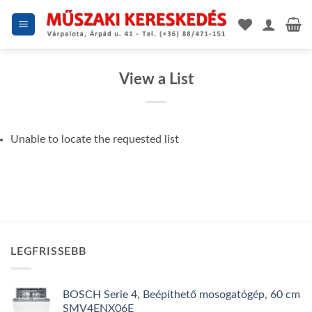
Skip
to
content
View a List
Unable to locate the requested list
LEGFRISSEBB
BOSCH Serie 4, Beépíthető mosogatógép, 60 cm
SMV4ENX06E