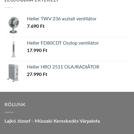
LEGJOBBRA ÉRTÉKELT
157.990 Ft.
149.990 Ft.
Heller TWV 236 asztali ventilátor
7.690
Ft
Heller FD80CDT Oszlop ventilátor
17.990
Ft
Heller HRO 2511 OLAJRADIÁTOR
27.990
Ft
RÓLUNK
Lajkó József - Műszaki Kereskedés Várpalota