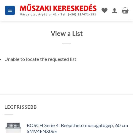
Skip
to
content
View a List
Unable to locate the requested list
LEGFRISSEBB
BOSCH Serie 4, Beépíthető mosogatógép, 60 cm
SMV4ENX06E