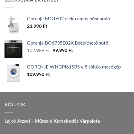
LEGJOBBRA ÉRTÉKELT
157.990 Ft.
149.990 Ft.
Gorenje MG1602 elektromos húsdaráló
23.990
Ft
Gorenje BO6735E02X Beépíthető sütő
Original
Current
102.989
Ft
99.990
Ft
price
price
was:
is:
GORENJE WNGPI61SBS elöltöltős mosógép
102.989 Ft.
99.990 Ft.
109.990
Ft
RÓLUNK
Lajkó József - Műszaki Kereskedés Várpalota