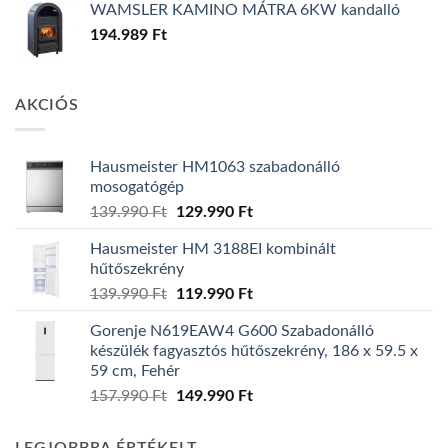
WAMSLER KAMINO MÁTRA 6KW kandalló
194.989
Ft
AKCIÓS
Hausmeister HM1063 szabadonálló
mosogatógép
Original
Current
139.990
Ft
129.990
Ft
price
price
Hausmeister HM 3188EI kombinált
was:
is:
hűtőszekrény
139.990 Ft.
129.990 Ft.
Original
Current
139.990
Ft
119.990
Ft
price
price
Gorenje N619EAW4 G600 Szabadonálló
was:
is:
készülék fagyasztós hűtőszekrény, 186 x 59.5 x
139.990 Ft.
119.990 Ft.
59 cm, Fehér
Original
Current
157.990
Ft
149.990
Ft
price
price
was:
is: