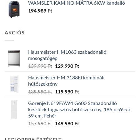
WAMSLER KAMINO MÁTRA 6KW kandalló
194.989
Ft
AKCIÓS
Hausmeister HM1063 szabadonálló
mosogatógép
Original
Current
139.990
Ft
129.990
Ft
price
price
Hausmeister HM 3188EI kombinált
was:
is:
hűtőszekrény
139.990 Ft.
129.990 Ft.
Original
Current
139.990
Ft
119.990
Ft
price
price
Gorenje N619EAW4 G600 Szabadonálló
was:
is:
készülék fagyasztós hűtőszekrény, 186 x 59.5 x
139.990 Ft.
119.990 Ft.
59 cm, Fehér
Original
Current
157.990
Ft
149.990
Ft
price
price
was:
is: