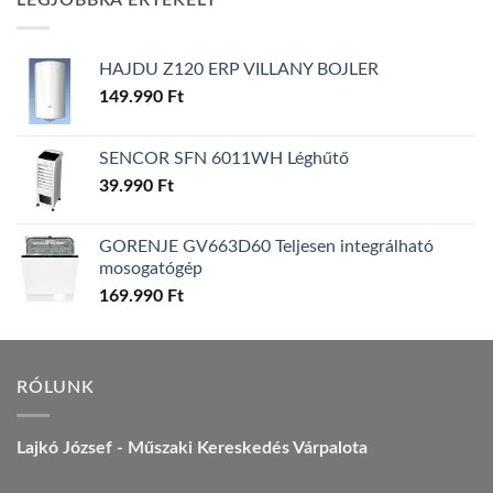
LEGJOBBRA ÉRTÉKELT
157.990 Ft.
149.990 Ft.
HAJDU Z120 ERP VILLANY BOJLER
149.990
Ft
SENCOR SFN 6011WH Léghűtő
39.990
Ft
GORENJE GV663D60 Teljesen integrálható
mosogatógép
169.990
Ft
RÓLUNK
Lajkó József - Műszaki Kereskedés Várpalota