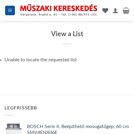
Skip
to
content
View a List
Unable to locate the requested list
LEGFRISSEBB
BOSCH Serie 4, Beépíthető mosogatógép, 60 cm
SMV4ENX06E