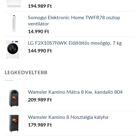
194.989
Ft
Somogyi Elektronic Home TWFR78 oszlop
ventilátor
14.990
Ft
LG F2X10S7NWK Elöltöltős mosógép, 7 kg
144.990
Ft
LEGKEDVELTEBB
Wamsler Kamino Mátra 8 Kw, kandalló 804
209.989
Ft
Wamsler Kamino 8 Nosztalgia kályha
179.989
Ft