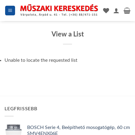
Skip
to
content
View a List
Unable to locate the requested list
LEGFRISSEBB
BOSCH Serie 4, Beépíthető mosogatógép, 60 cm
SMV4ENX06E