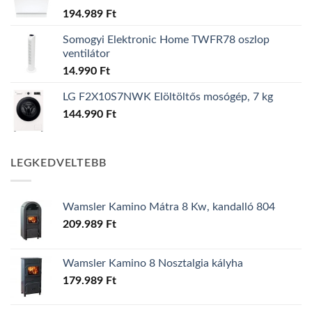
194.989
Ft
Somogyi Elektronic Home TWFR78 oszlop
ventilátor
14.990
Ft
LG F2X10S7NWK Elöltöltős mosógép, 7 kg
144.990
Ft
LEGKEDVELTEBB
Wamsler Kamino Mátra 8 Kw, kandalló 804
209.989
Ft
Wamsler Kamino 8 Nosztalgia kályha
179.989
Ft