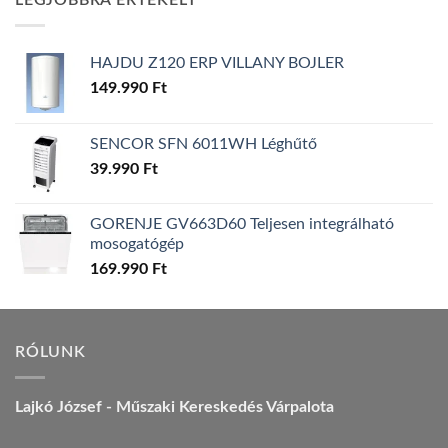
LEGJOBBRA ÉRTÉKELT
157.990 Ft.
149.990 Ft.
HAJDU Z120 ERP VILLANY BOJLER
149.990
Ft
SENCOR SFN 6011WH Léghűtő
39.990
Ft
GORENJE GV663D60 Teljesen integrálható
mosogatógép
169.990
Ft
RÓLUNK
Lajkó József - Műszaki Kereskedés Várpalota