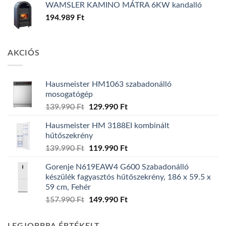
WAMSLER KAMINO MÁTRA 6KW kandalló
194.989
Ft
AKCIÓS
Hausmeister HM1063 szabadonálló
mosogatógép
Original
Current
139.990
Ft
129.990
Ft
price
price
Hausmeister HM 3188EI kombinált
was:
is:
hűtőszekrény
139.990 Ft.
129.990 Ft.
Original
Current
139.990
Ft
119.990
Ft
price
price
Gorenje N619EAW4 G600 Szabadonálló
was:
is:
készülék fagyasztós hűtőszekrény, 186 x 59.5 x
139.990 Ft.
119.990 Ft.
59 cm, Fehér
Original
Current
157.990
Ft
149.990
Ft
price
price
was:
is: