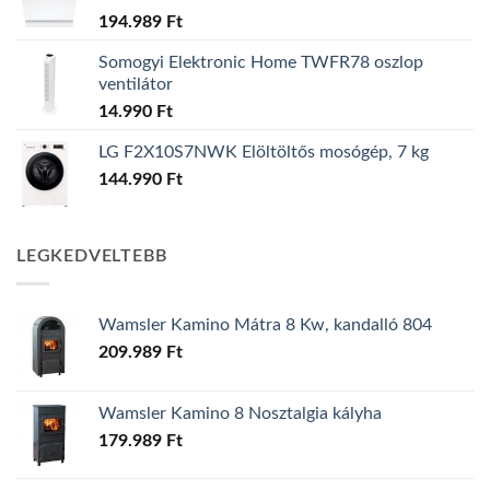
194.989
Ft
Somogyi Elektronic Home TWFR78 oszlop
ventilátor
14.990
Ft
LG F2X10S7NWK Elöltöltős mosógép, 7 kg
144.990
Ft
LEGKEDVELTEBB
Wamsler Kamino Mátra 8 Kw, kandalló 804
209.989
Ft
Wamsler Kamino 8 Nosztalgia kályha
179.989
Ft