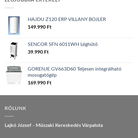
LEGJOBBRA ÉRTÉKELT
157.990 Ft.
149.990 Ft.
HAJDU Z120 ERP VILLANY BOJLER
149.990
Ft
SENCOR SFN 6011WH Léghűtő
39.990
Ft
GORENJE GV663D60 Teljesen integrálható
mosogatógép
169.990
Ft
RÓLUNK
Lajkó József - Műszaki Kereskedés Várpalota