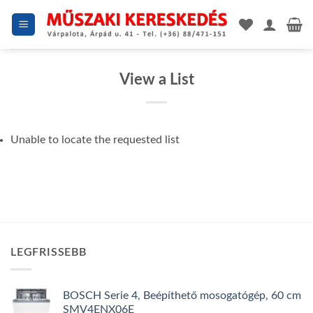
Skip
to
content
View a List
Unable to locate the requested list
LEGFRISSEBB
BOSCH Serie 4, Beépíthető mosogatógép, 60 cm
SMV4ENX06E