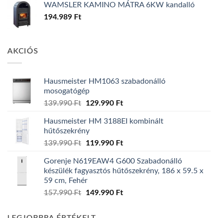
WAMSLER KAMINO MÁTRA 6KW kandalló
194.989
Ft
AKCIÓS
Hausmeister HM1063 szabadonálló
mosogatógép
Original
Current
139.990
Ft
129.990
Ft
price
price
Hausmeister HM 3188EI kombinált
was:
is:
hűtőszekrény
139.990 Ft.
129.990 Ft.
Original
Current
139.990
Ft
119.990
Ft
price
price
Gorenje N619EAW4 G600 Szabadonálló
was:
is:
készülék fagyasztós hűtőszekrény, 186 x 59.5 x
139.990 Ft.
119.990 Ft.
59 cm, Fehér
Original
Current
157.990
Ft
149.990
Ft
price
price
was:
is: