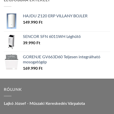
LEGJOBBRA ÉRTÉKELT
157.990 Ft.
149.990 Ft.
HAJDU Z120 ERP VILLANY BOJLER
149.990
Ft
SENCOR SFN 6011WH Léghűtő
39.990
Ft
GORENJE GV663D60 Teljesen integrálható
mosogatógép
169.990
Ft
RÓLUNK
Lajkó József - Műszaki Kereskedés Várpalota