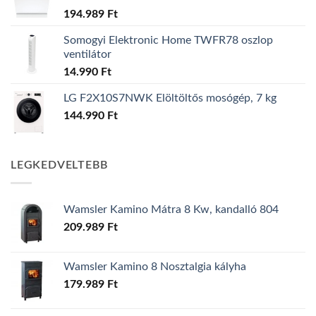
194.989
Ft
Somogyi Elektronic Home TWFR78 oszlop
ventilátor
14.990
Ft
LG F2X10S7NWK Elöltöltős mosógép, 7 kg
144.990
Ft
LEGKEDVELTEBB
Wamsler Kamino Mátra 8 Kw, kandalló 804
209.989
Ft
Wamsler Kamino 8 Nosztalgia kályha
179.989
Ft