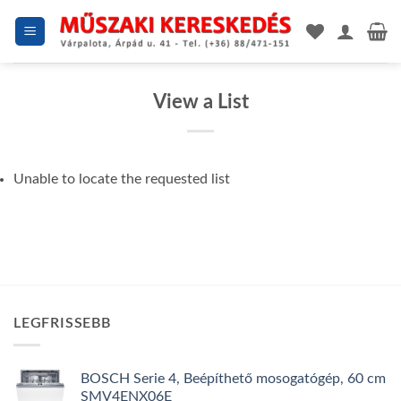
Skip
to
content
View a List
Unable to locate the requested list
LEGFRISSEBB
BOSCH Serie 4, Beépíthető mosogatógép, 60 cm
SMV4ENX06E