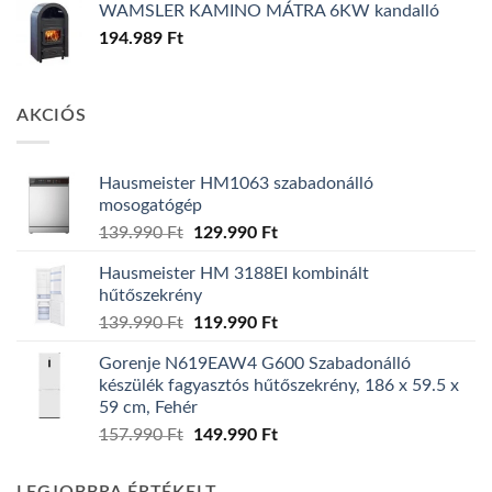
WAMSLER KAMINO MÁTRA 6KW kandalló
194.989
Ft
AKCIÓS
Hausmeister HM1063 szabadonálló
mosogatógép
Original
Current
139.990
Ft
129.990
Ft
price
price
Hausmeister HM 3188EI kombinált
was:
is:
hűtőszekrény
139.990 Ft.
129.990 Ft.
Original
Current
139.990
Ft
119.990
Ft
price
price
Gorenje N619EAW4 G600 Szabadonálló
was:
is:
készülék fagyasztós hűtőszekrény, 186 x 59.5 x
139.990 Ft.
119.990 Ft.
59 cm, Fehér
Original
Current
157.990
Ft
149.990
Ft
price
price
was:
is: