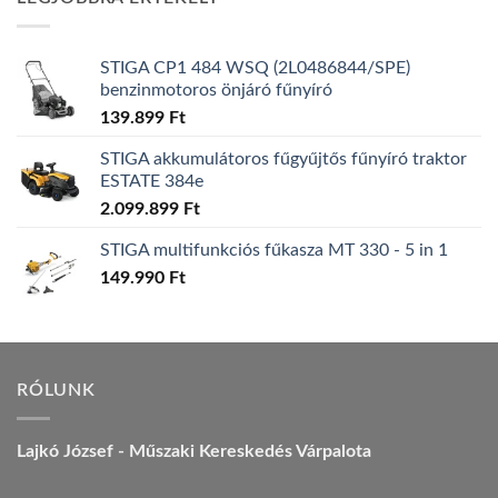
157.990 Ft.
149.990 Ft.
STIGA CP1 484 WSQ (2L0486844/SPE)
benzinmotoros önjáró fűnyíró
139.899
Ft
STIGA akkumulátoros fűgyűjtős fűnyíró traktor
ESTATE 384e
2.099.899
Ft
STIGA multifunkciós fűkasza MT 330 - 5 in 1
149.990
Ft
RÓLUNK
Lajkó József - Műszaki Kereskedés Várpalota