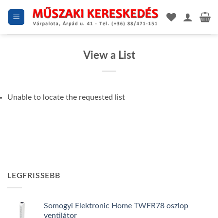
Skip
to
content
View a List
Unable to locate the requested list
LEGFRISSEBB
Somogyi Elektronic Home TWFR78 oszlop
ventilátor