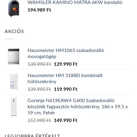
WAMSLER KAMINO MÁTRA 6KW kandalló
194.989
Ft
AKCIÓS
Hausmeister HM1063 szabadonálló
mosogatógép
Original
Current
139.990
Ft
129.990
Ft
price
price
Hausmeister HM 3188EI kombinált
was:
is:
hűtőszekrény
139.990 Ft.
129.990 Ft.
Original
Current
139.990
Ft
119.990
Ft
price
price
Gorenje N619EAW4 G600 Szabadonálló
was:
is:
készülék fagyasztós hűtőszekrény, 186 x 59.5 x
139.990 Ft.
119.990 Ft.
59 cm, Fehér
Original
Current
157.990
Ft
149.990
Ft
price
price
was:
is:
LEGJOBBRA ÉRTÉKELT