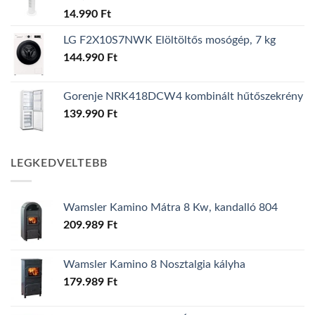
14.990
Ft
LG F2X10S7NWK Elöltöltős mosógép, 7 kg
144.990
Ft
Gorenje NRK418DCW4 kombinált hűtőszekrény
139.990
Ft
LEGKEDVELTEBB
Wamsler Kamino Mátra 8 Kw, kandalló 804
209.989
Ft
Wamsler Kamino 8 Nosztalgia kályha
179.989
Ft