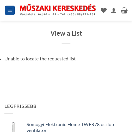
Skip
to
content
View a List
Unable to locate the requested list
LEGFRISSEBB
Somogyi Elektronic Home TWFR78 oszlop
ventilátor