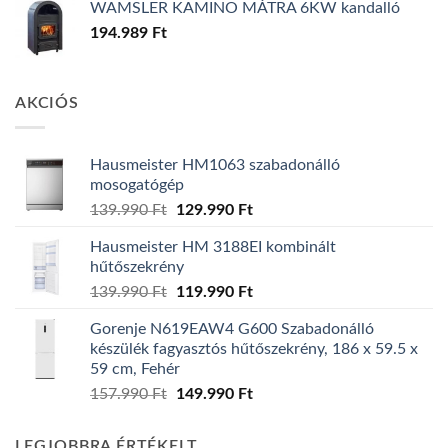
WAMSLER KAMINO MÁTRA 6KW kandalló
194.989
Ft
AKCIÓS
Hausmeister HM1063 szabadonálló
mosogatógép
Original
Current
139.990
Ft
129.990
Ft
price
price
Hausmeister HM 3188EI kombinált
was:
is:
hűtőszekrény
139.990 Ft.
129.990 Ft.
Original
Current
139.990
Ft
119.990
Ft
price
price
Gorenje N619EAW4 G600 Szabadonálló
was:
is:
készülék fagyasztós hűtőszekrény, 186 x 59.5 x
139.990 Ft.
119.990 Ft.
59 cm, Fehér
Original
Current
157.990
Ft
149.990
Ft
price
price
was:
is:
LEGJOBBRA ÉRTÉKELT