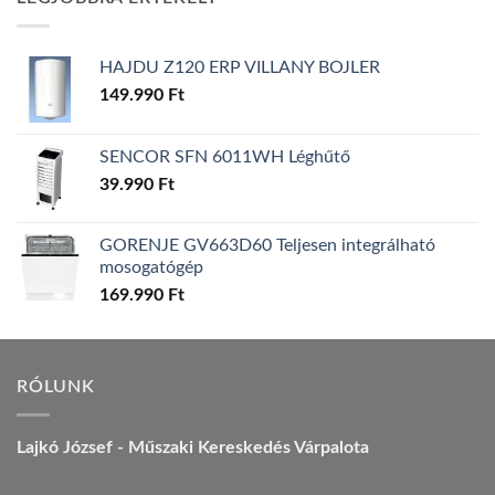
157.990 Ft.
149.990 Ft.
HAJDU Z120 ERP VILLANY BOJLER
149.990
Ft
SENCOR SFN 6011WH Léghűtő
39.990
Ft
GORENJE GV663D60 Teljesen integrálható
mosogatógép
169.990
Ft
RÓLUNK
Lajkó József - Műszaki Kereskedés Várpalota