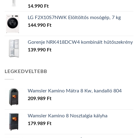
14.990
Ft
LG F2X10S7NWK Elöltöltős mosógép, 7 kg
144.990
Ft
Gorenje NRK418DCW4 kombinált hűtőszekrény
139.990
Ft
LEGKEDVELTEBB
Wamsler Kamino Mátra 8 Kw, kandalló 804
209.989
Ft
Wamsler Kamino 8 Nosztalgia kályha
179.989
Ft