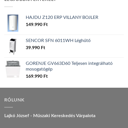
157.990 Ft.
149.990 Ft.
HAJDU Z120 ERP VILLANY BOJLER
149.990
Ft
SENCOR SFN 6011WH Léghűtő
39.990
Ft
GORENJE GV663D60 Teljesen integrálható
mosogatógép
169.990
Ft
RÓLUNK
Lajkó József - Műszaki Kereskedés Várpalota