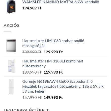
WAMSLER KAMINO MÁTRA 6KW kandalló
194.989
Ft
AKCIÓS
Hausmeister HM1063 szabadonálló
mosogatógép
Original
Current
139.990
Ft
129.990
Ft
price
price
Hausmeister HM 3188EI kombinált
was:
is:
hűtőszekrény
139.990 Ft.
129.990 Ft.
Original
Current
139.990
Ft
119.990
Ft
price
price
Gorenje N619EAW4 G600 Szabadonálló
was:
is:
készülék fagyasztós hűtőszekrény, 186 x 59.5 x
139.990 Ft.
119.990 Ft.
59 cm, Fehér
Original
Current
157.990
Ft
149.990
Ft
price
price
was:
is:
LEGJOBBRA ÉRTÉKELT