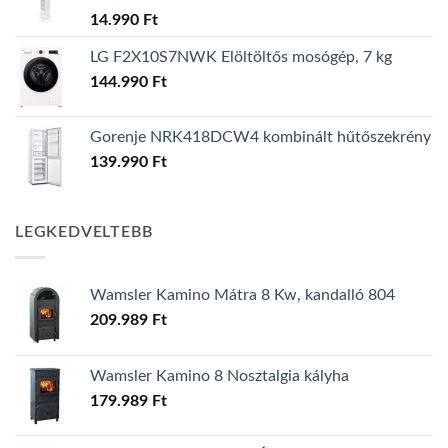
14.990
Ft
LG F2X10S7NWK Elöltöltős mosógép, 7 kg
144.990
Ft
Gorenje NRK418DCW4 kombinált hűtőszekrény
139.990
Ft
LEGKEDVELTEBB
Wamsler Kamino Mátra 8 Kw, kandalló 804
209.989
Ft
Wamsler Kamino 8 Nosztalgia kályha
179.989
Ft