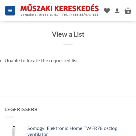
Skip
to
content
View a List
Unable to locate the requested list
LEGFRISSEBB
Somogyi Elektronic Home TWFR78 oszlop
ventilátor