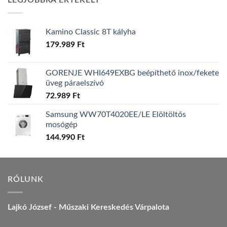
LEGJOBBRA ÉRTÉKELT
157.990 Ft.
149.990 Ft.
Kamino Classic 8T kályha
179.989
Ft
GORENJE WHI649EXBG beépíthető inox/fekete
üveg páraelszívó
72.989
Ft
Samsung WW70T4020EE/LE Elöltöltős
mosógép
144.990
Ft
RÓLUNK
Lajkó József - Műszaki Kereskedés Várpalota