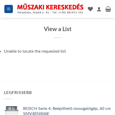
Skip
to
content
View a List
Unable to locate the requested list
LEGFRISSEBB
BOSCH Serie 4, Beépíthető mosogatógép, 60 cm
SMV4ENX06E