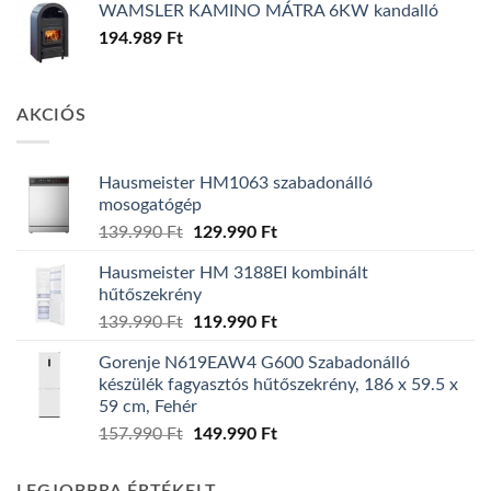
WAMSLER KAMINO MÁTRA 6KW kandalló
194.989
Ft
AKCIÓS
Hausmeister HM1063 szabadonálló
mosogatógép
Original
Current
139.990
Ft
129.990
Ft
price
price
Hausmeister HM 3188EI kombinált
was:
is:
hűtőszekrény
139.990 Ft.
129.990 Ft.
Original
Current
139.990
Ft
119.990
Ft
price
price
Gorenje N619EAW4 G600 Szabadonálló
was:
is:
készülék fagyasztós hűtőszekrény, 186 x 59.5 x
139.990 Ft.
119.990 Ft.
59 cm, Fehér
Original
Current
157.990
Ft
149.990
Ft
price
price
was:
is: