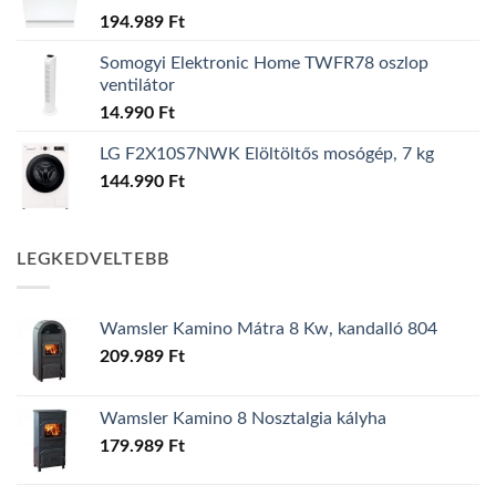
194.989
Ft
Somogyi Elektronic Home TWFR78 oszlop
ventilátor
14.990
Ft
LG F2X10S7NWK Elöltöltős mosógép, 7 kg
144.990
Ft
LEGKEDVELTEBB
Wamsler Kamino Mátra 8 Kw, kandalló 804
209.989
Ft
Wamsler Kamino 8 Nosztalgia kályha
179.989
Ft