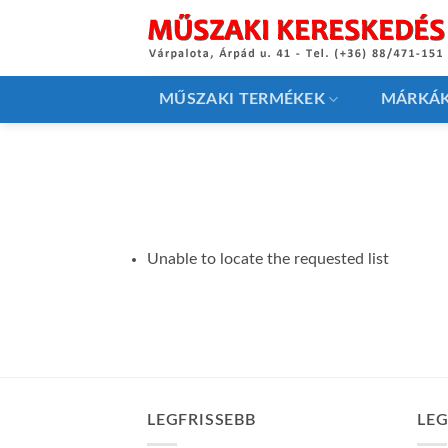
Skip
to
content
MŰSZAKI TERMÉKEK
MÁRKÁ
Unable to locate the requested list
LEGFRISSEBB
LE