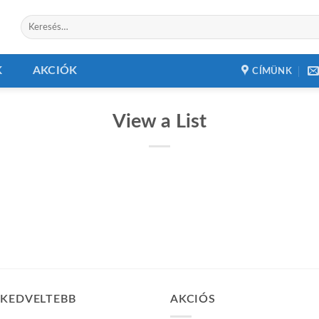
Keresés
a
következőre:
K
AKCIÓK
CÍMÜNK
View a List
GKEDVELTEBB
AKCIÓS