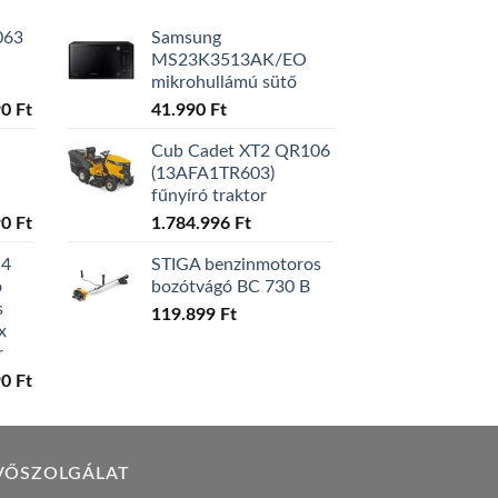
063
Samsung
MS23K3513AK/EO
mikrohullámú sütő
l
Current
90
Ft
41.990
Ft
price
Cub Cadet XT2 QR106
is:
(13AFA1TR603)
0 Ft.
129.990 Ft.
fűnyíró traktor
l
Current
90
Ft
1.784.996
Ft
price
W4
STIGA benzinmotoros
is:
ó
bozótvágó BC 730 B
0 Ft.
119.990 Ft.
s
119.899
Ft
x
r
l
Current
90
Ft
price
is:
0 Ft.
149.990 Ft.
VŐSZOLGÁLAT