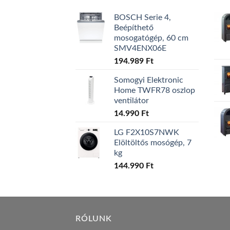
BOSCH Serie 4,
Beépíthető
mosogatógép, 60 cm
SMV4ENX06E
194.989
Ft
Somogyi Elektronic
Home TWFR78 oszlop
ventilátor
14.990
Ft
LG F2X10S7NWK
Elöltöltős mosógép, 7
kg
144.990
Ft
RÓLUNK