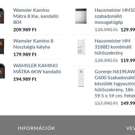
Wamsler Kamino
Hausmeister HM1
Mátra 8 Kw, kandalló
szabadonálló
804
mosogatógép
Origina
209.989
Ft
139.990
Ft
129.9
price
Wamsler Kamino 8
Hausmeister HM
was:
Nosztalgia kályha
3188EI kombinált
139.99
hűtőszekrény
179.989
Ft
Origina
139.990
Ft
119.9
WAMSLER KAMINO
price
MÁTRA 6KW kandalló
Gorenje N619EA
was:
G600 Szabadonáll
194.989
Ft
139.99
készülék fagyasztó
hűtőszekrény, 186 
59.5 x 59 cm, Fehé
Origina
157.990
Ft
149.9
price
was:
157.99
INFORMÁCIÓK
VE