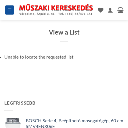
Skip
to
content
View a List
Unable to locate the requested list
LEGFRISSEBB
BOSCH Serie 4, Beépíthető mosogatógép, 60 cm
SMV4ENX06E