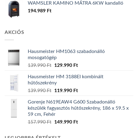
WAMSLER KAMINO MÁTRA 6KW kandalló
194.989
Ft
AKCIÓS
Hausmeister HM1063 szabadonálló
mosogatógép
Original
Current
139.990
Ft
129.990
Ft
price
price
Hausmeister HM 3188EI kombinált
was:
is:
hűtőszekrény
139.990 Ft.
129.990 Ft.
Original
Current
139.990
Ft
119.990
Ft
price
price
Gorenje N619EAW4 G600 Szabadonálló
was:
is:
készülék fagyasztós hűtőszekrény, 186 x 59.5 x
139.990 Ft.
119.990 Ft.
59 cm, Fehér
Original
Current
157.990
Ft
149.990
Ft
price
price
was:
is: