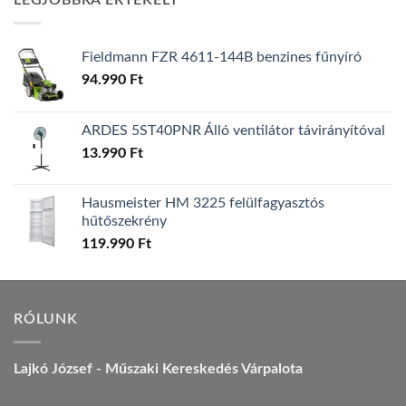
LEGJOBBRA ÉRTÉKELT
157.990 Ft.
149.990 Ft.
Fieldmann FZR 4611-144B benzines fűnyíró
94.990
Ft
ARDES 5ST40PNR Álló ventilátor távirányítóval
13.990
Ft
Hausmeister HM 3225 felülfagyasztós
hűtőszekrény
119.990
Ft
RÓLUNK
Lajkó József - Műszaki Kereskedés Várpalota