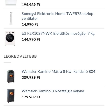
194.989
Ft
Somogyi Elektronic Home TWFR78 oszlop
ventilátor
14.990
Ft
LG F2X10S7NWK Elöltöltős mosógép, 7 kg
144.990
Ft
LEGKEDVELTEBB
Wamsler Kamino Mátra 8 Kw, kandalló 804
209.989
Ft
Wamsler Kamino 8 Nosztalgia kályha
179.989
Ft