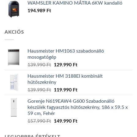
WAMSLER KAMINO MÁTRA 6KW kandalló
194.989
Ft
AKCIÓS
Hausmeister HM1063 szabadonálló
mosogatógép
Original
Current
139.990
Ft
129.990
Ft
price
price
Hausmeister HM 3188EI kombinált
was:
is:
hűtőszekrény
139.990 Ft.
129.990 Ft.
Original
Current
139.990
Ft
119.990
Ft
price
price
Gorenje N619EAW4 G600 Szabadonálló
was:
is:
készülék fagyasztós hűtőszekrény, 186 x 59.5 x
139.990 Ft.
119.990 Ft.
59 cm, Fehér
Original
Current
157.990
Ft
149.990
Ft
price
price
was:
is: