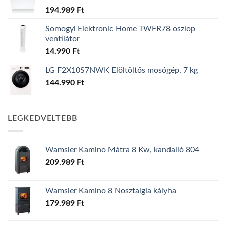
194.989
Ft
Somogyi Elektronic Home TWFR78 oszlop
ventilátor
14.990
Ft
LG F2X10S7NWK Elöltöltős mosógép, 7 kg
144.990
Ft
LEGKEDVELTEBB
Wamsler Kamino Mátra 8 Kw, kandalló 804
209.989
Ft
Wamsler Kamino 8 Nosztalgia kályha
179.989
Ft