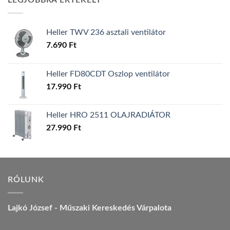
LEGJOBBRA ÉRTÉKELT
157.990 Ft.
149.990 Ft.
Heller TWV 236 asztali ventilátor
7.690
Ft
Heller FD80CDT Oszlop ventilátor
17.990
Ft
Heller HRO 2511 OLAJRADIÁTOR
27.990
Ft
RÓLUNK
Lajkó József - Műszaki Kereskedés Várpalota