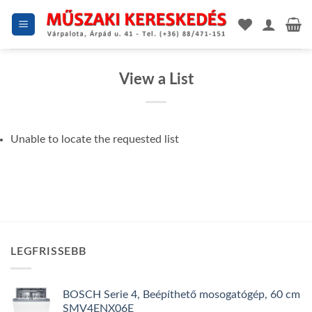
Skip
to
content
View a List
Unable to locate the requested list
LEGFRISSEBB
BOSCH Serie 4, Beépíthető mosogatógép, 60 cm
SMV4ENX06E