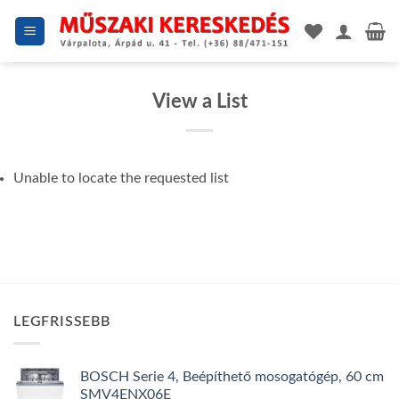
Skip
to
content
View a List
Unable to locate the requested list
LEGFRISSEBB
BOSCH Serie 4, Beépíthető mosogatógép, 60 cm
SMV4ENX06E