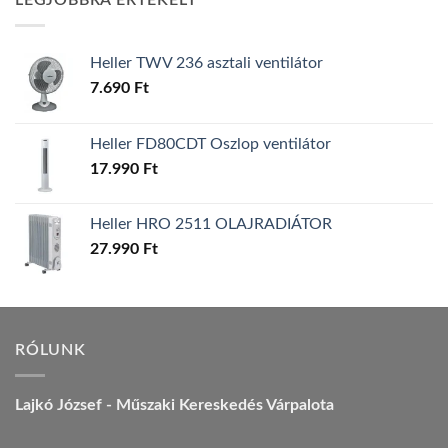
LEGJOBBRA ÉRTÉKELT
157.990 Ft.
149.990 Ft.
Heller TWV 236 asztali ventilátor
7.690
Ft
Heller FD80CDT Oszlop ventilátor
17.990
Ft
Heller HRO 2511 OLAJRADIÁTOR
27.990
Ft
RÓLUNK
Lajkó József - Műszaki Kereskedés Várpalota