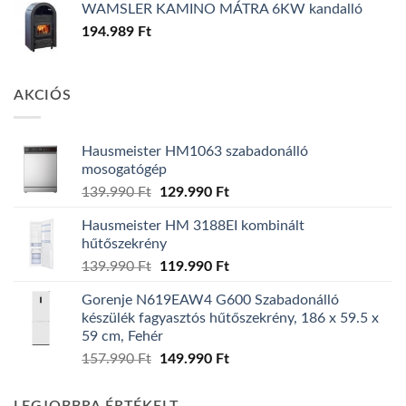
WAMSLER KAMINO MÁTRA 6KW kandalló
194.989
Ft
AKCIÓS
Hausmeister HM1063 szabadonálló
mosogatógép
Original
Current
139.990
Ft
129.990
Ft
price
price
Hausmeister HM 3188EI kombinált
was:
is:
hűtőszekrény
139.990 Ft.
129.990 Ft.
Original
Current
139.990
Ft
119.990
Ft
price
price
Gorenje N619EAW4 G600 Szabadonálló
was:
is:
készülék fagyasztós hűtőszekrény, 186 x 59.5 x
139.990 Ft.
119.990 Ft.
59 cm, Fehér
Original
Current
157.990
Ft
149.990
Ft
price
price
was:
is: