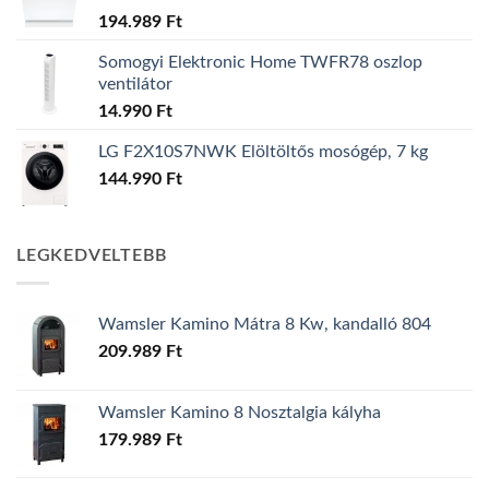
194.989
Ft
Somogyi Elektronic Home TWFR78 oszlop
ventilátor
14.990
Ft
LG F2X10S7NWK Elöltöltős mosógép, 7 kg
144.990
Ft
LEGKEDVELTEBB
Wamsler Kamino Mátra 8 Kw, kandalló 804
209.989
Ft
Wamsler Kamino 8 Nosztalgia kályha
179.989
Ft