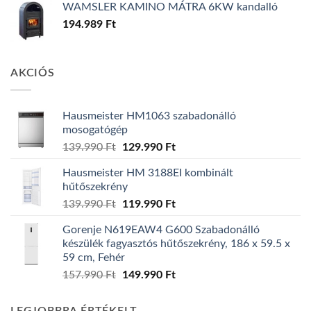
WAMSLER KAMINO MÁTRA 6KW kandalló
194.989
Ft
AKCIÓS
Hausmeister HM1063 szabadonálló
mosogatógép
Original
Current
139.990
Ft
129.990
Ft
price
price
Hausmeister HM 3188EI kombinált
was:
is:
hűtőszekrény
139.990 Ft.
129.990 Ft.
Original
Current
139.990
Ft
119.990
Ft
price
price
Gorenje N619EAW4 G600 Szabadonálló
was:
is:
készülék fagyasztós hűtőszekrény, 186 x 59.5 x
139.990 Ft.
119.990 Ft.
59 cm, Fehér
Original
Current
157.990
Ft
149.990
Ft
price
price
was:
is: