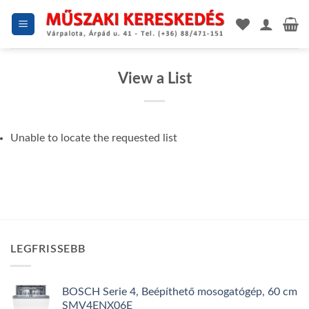
Skip
to
content
View a List
Unable to locate the requested list
LEGFRISSEBB
BOSCH Serie 4, Beépíthető mosogatógép, 60 cm
SMV4ENX06E