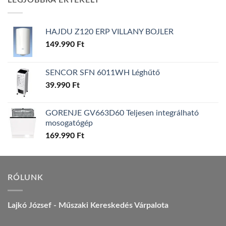
LEGJOBBRA ÉRTÉKELT
157.990 Ft.
149.990 Ft.
HAJDU Z120 ERP VILLANY BOJLER
149.990
Ft
SENCOR SFN 6011WH Léghűtő
39.990
Ft
GORENJE GV663D60 Teljesen integrálható
mosogatógép
169.990
Ft
RÓLUNK
Lajkó József - Műszaki Kereskedés Várpalota