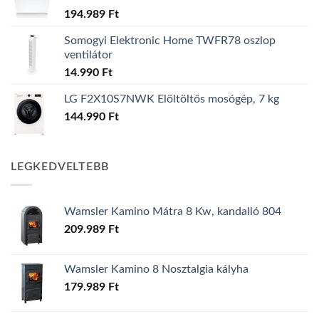
194.989
Ft
Somogyi Elektronic Home TWFR78 oszlop
ventilátor
14.990
Ft
LG F2X10S7NWK Elöltöltős mosógép, 7 kg
144.990
Ft
LEGKEDVELTEBB
Wamsler Kamino Mátra 8 Kw, kandalló 804
209.989
Ft
Wamsler Kamino 8 Nosztalgia kályha
179.989
Ft