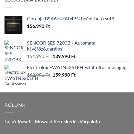
LEGJOBBRA ÉRTÉKELT
157.990 Ft.
149.990 Ft.
Gorenje BSA6747A04BG beépíthető sütő
156.990
Ft
SENCOR SES 7200BK Automata
kávéfőző,darálós
Original
Current
154.990
Ft
139.990
Ft
price
price
Electrolux EW6TN5261FH Felültöltős mosógép
was:
is:
Original
Current
162.991
Ft
154.990 Ft.
159.990
Ft
139.990 Ft.
price
price
was:
is:
162.991 Ft.
159.990 Ft.
RÓLUNK
Lajkó József - Műszaki Kereskedés Várpalota