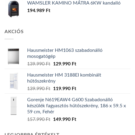
WAMSLER KAMINO MÁTRA 6KW kandalló
194.989
Ft
AKCIÓS
Hausmeister HM1063 szabadonálló
mosogatógép
Original
Current
139.990
Ft
129.990
Ft
price
price
Hausmeister HM 3188EI kombinált
was:
is:
hűtőszekrény
139.990 Ft.
129.990 Ft.
Original
Current
139.990
Ft
119.990
Ft
price
price
Gorenje N619EAW4 G600 Szabadonálló
was:
is:
készülék fagyasztós hűtőszekrény, 186 x 59.5 x
139.990 Ft.
119.990 Ft.
59 cm, Fehér
Original
Current
157.990
Ft
149.990
Ft
price
price
was:
is: