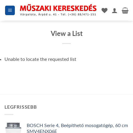
Skip
to
content
View a List
Unable to locate the requested list
LEGFRISSEBB
BOSCH Serie 4, Beépíthető mosogatógép, 60 cm
SMV4ENX06E