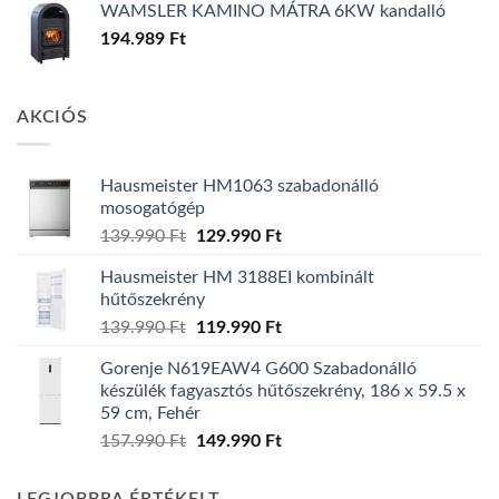
WAMSLER KAMINO MÁTRA 6KW kandalló
194.989
Ft
AKCIÓS
Hausmeister HM1063 szabadonálló
mosogatógép
Original
Current
139.990
Ft
129.990
Ft
price
price
Hausmeister HM 3188EI kombinált
was:
is:
hűtőszekrény
139.990 Ft.
129.990 Ft.
Original
Current
139.990
Ft
119.990
Ft
price
price
Gorenje N619EAW4 G600 Szabadonálló
was:
is:
készülék fagyasztós hűtőszekrény, 186 x 59.5 x
139.990 Ft.
119.990 Ft.
59 cm, Fehér
Original
Current
157.990
Ft
149.990
Ft
price
price
was:
is: