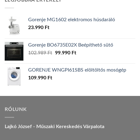
LEGJOBBRA ÉRTÉKELT
157.990 Ft.
149.990 Ft.
Gorenje MG1602 elektromos húsdaráló
23.990
Ft
Gorenje BO6735E02X Beépíthető sütő
Original
Current
102.989
Ft
99.990
Ft
price
price
was:
is:
GORENJE WNGPI61SBS elöltöltős mosógép
102.989 Ft.
99.990 Ft.
109.990
Ft
RÓLUNK
Lajkó József - Műszaki Kereskedés Várpalota