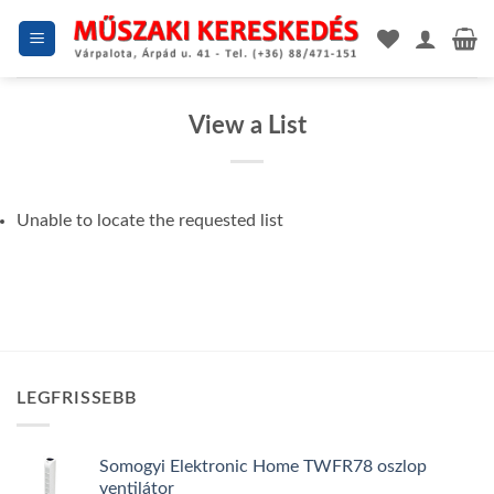
Skip
to
content
View a List
Unable to locate the requested list
LEGFRISSEBB
Somogyi Elektronic Home TWFR78 oszlop
ventilátor