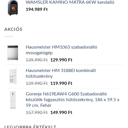
WAMSLER KAMINO MÁTRA 6KW kandalló
194.989
Ft
AKCIÓS
Hausmeister HM1063 szabadonálló
mosogatógép
Original
Current
139.990
Ft
129.990
Ft
price
price
Hausmeister HM 3188EI kombinált
was:
is:
hűtőszekrény
139.990 Ft.
129.990 Ft.
Original
Current
139.990
Ft
119.990
Ft
price
price
Gorenje N619EAW4 G600 Szabadonálló
was:
is:
készülék fagyasztós hűtőszekrény, 186 x 59.5 x
139.990 Ft.
119.990 Ft.
59 cm, Fehér
Original
Current
157.990
Ft
149.990
Ft
price
price
was:
is:
LEGJOBBRA ÉRTÉKELT