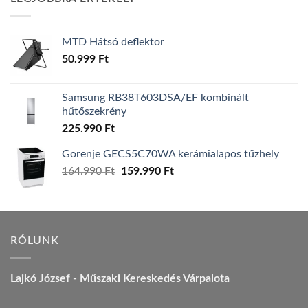
157.990 Ft.
149.990 Ft.
MTD Hátsó deflektor
50.999
Ft
Samsung RB38T603DSA/EF kombinált
hűtőszekrény
225.990
Ft
Gorenje GECS5C70WA kerámialapos tűzhely
Original
Current
164.990
Ft
159.990
Ft
price
price
was:
is:
164.990 Ft.
159.990 Ft.
RÓLUNK
Lajkó József - Műszaki Kereskedés Várpalota