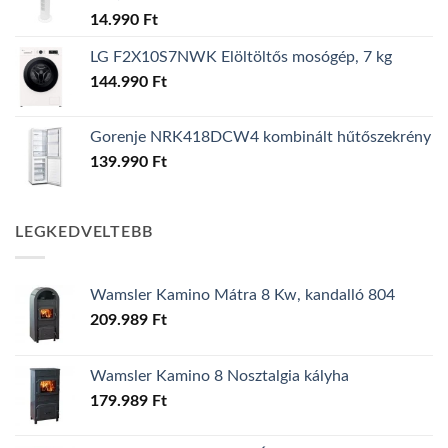
14.990
Ft
LG F2X10S7NWK Elöltöltős mosógép, 7 kg
144.990
Ft
Gorenje NRK418DCW4 kombinált hűtőszekrény
139.990
Ft
LEGKEDVELTEBB
Wamsler Kamino Mátra 8 Kw, kandalló 804
209.989
Ft
Wamsler Kamino 8 Nosztalgia kályha
179.989
Ft