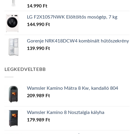
14.990
Ft
LG F2X10S7NWK Elöltöltős mosógép, 7 kg
144.990
Ft
Gorenje NRK418DCW4 kombinált hűtőszekrény
139.990
Ft
LEGKEDVELTEBB
Wamsler Kamino Mátra 8 Kw, kandalló 804
209.989
Ft
Wamsler Kamino 8 Nosztalgia kályha
179.989
Ft