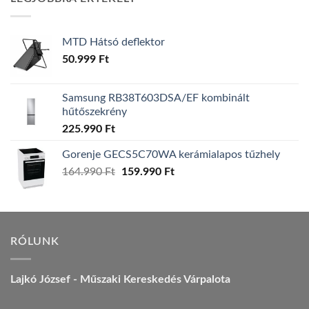
157.990 Ft.
149.990 Ft.
MTD Hátsó deflektor
50.999
Ft
Samsung RB38T603DSA/EF kombinált
hűtőszekrény
225.990
Ft
Gorenje GECS5C70WA kerámialapos tűzhely
Original
Current
164.990
Ft
159.990
Ft
price
price
was:
is:
164.990 Ft.
159.990 Ft.
RÓLUNK
Lajkó József - Műszaki Kereskedés Várpalota