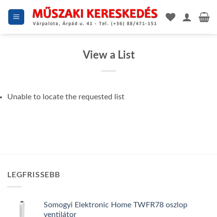
Skip
to
content
View a List
Unable to locate the requested list
LEGFRISSEBB
Somogyi Elektronic Home TWFR78 oszlop
ventilátor