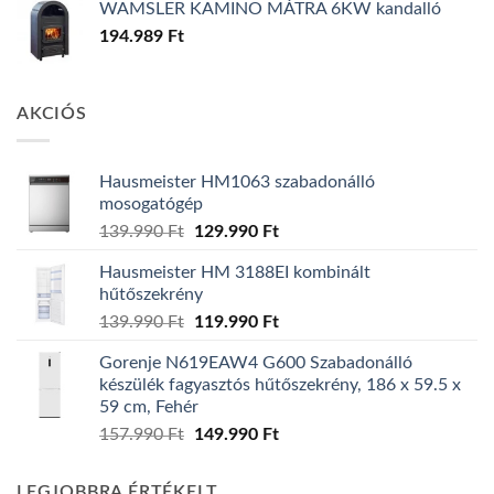
WAMSLER KAMINO MÁTRA 6KW kandalló
194.989
Ft
AKCIÓS
Hausmeister HM1063 szabadonálló
mosogatógép
Original
Current
139.990
Ft
129.990
Ft
price
price
Hausmeister HM 3188EI kombinált
was:
is:
hűtőszekrény
139.990 Ft.
129.990 Ft.
Original
Current
139.990
Ft
119.990
Ft
price
price
Gorenje N619EAW4 G600 Szabadonálló
was:
is:
készülék fagyasztós hűtőszekrény, 186 x 59.5 x
139.990 Ft.
119.990 Ft.
59 cm, Fehér
Original
Current
157.990
Ft
149.990
Ft
price
price
was:
is:
LEGJOBBRA ÉRTÉKELT