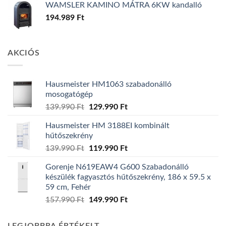
WAMSLER KAMINO MÁTRA 6KW kandalló
194.989
Ft
AKCIÓS
Hausmeister HM1063 szabadonálló
mosogatógép
Original
Current
139.990
Ft
129.990
Ft
price
price
Hausmeister HM 3188EI kombinált
was:
is:
hűtőszekrény
139.990 Ft.
129.990 Ft.
Original
Current
139.990
Ft
119.990
Ft
price
price
Gorenje N619EAW4 G600 Szabadonálló
was:
is:
készülék fagyasztós hűtőszekrény, 186 x 59.5 x
139.990 Ft.
119.990 Ft.
59 cm, Fehér
Original
Current
157.990
Ft
149.990
Ft
price
price
was:
is: