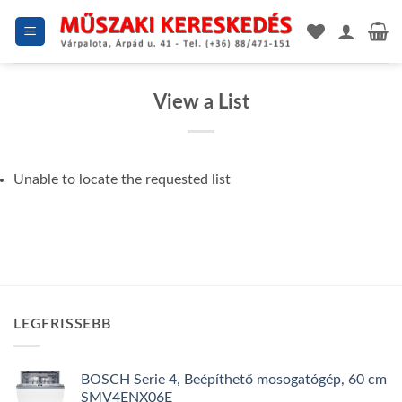
Skip
to
content
View a List
Unable to locate the requested list
LEGFRISSEBB
BOSCH Serie 4, Beépíthető mosogatógép, 60 cm
SMV4ENX06E