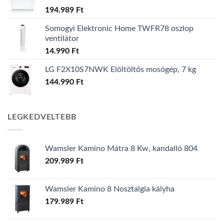
194.989
Ft
Somogyi Elektronic Home TWFR78 oszlop
ventilátor
14.990
Ft
LG F2X10S7NWK Elöltöltős mosógép, 7 kg
144.990
Ft
LEGKEDVELTEBB
Wamsler Kamino Mátra 8 Kw, kandalló 804
209.989
Ft
Wamsler Kamino 8 Nosztalgia kályha
179.989
Ft