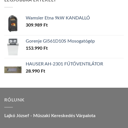
LEGJOBBRA ÉRTÉKELT
157.990 Ft.
149.990 Ft.
Wamsler Etna 9kW KANDALLÓ
309.989
Ft
Gorenje GI561D10S Mosogatógép
153.990
Ft
HAUSER AH-2301 FŰTŐVENTILÁTOR
28.990
Ft
RÓLUNK
Lajkó József - Műszaki Kereskedés Várpalota