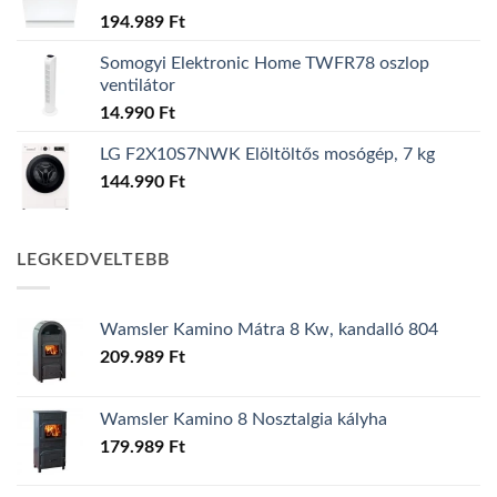
194.989
Ft
Somogyi Elektronic Home TWFR78 oszlop
ventilátor
14.990
Ft
LG F2X10S7NWK Elöltöltős mosógép, 7 kg
144.990
Ft
LEGKEDVELTEBB
Wamsler Kamino Mátra 8 Kw, kandalló 804
209.989
Ft
Wamsler Kamino 8 Nosztalgia kályha
179.989
Ft