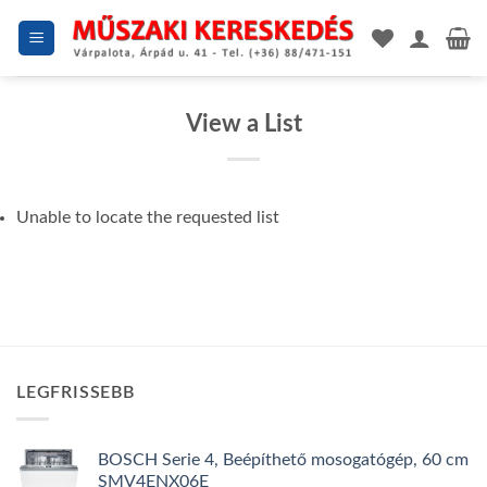
Skip
to
content
View a List
Unable to locate the requested list
LEGFRISSEBB
BOSCH Serie 4, Beépíthető mosogatógép, 60 cm
SMV4ENX06E