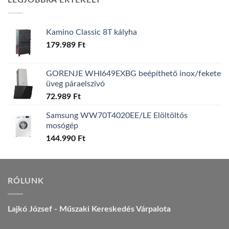
LEGJOBBRA ÉRTÉKELT
157.990 Ft.
149.990 Ft.
Kamino Classic 8T kályha
179.989
Ft
GORENJE WHI649EXBG beépíthető inox/fekete
üveg páraelszívó
72.989
Ft
Samsung WW70T4020EE/LE Elöltöltős
mosógép
144.990
Ft
RÓLUNK
Lajkó József - Műszaki Kereskedés Várpalota