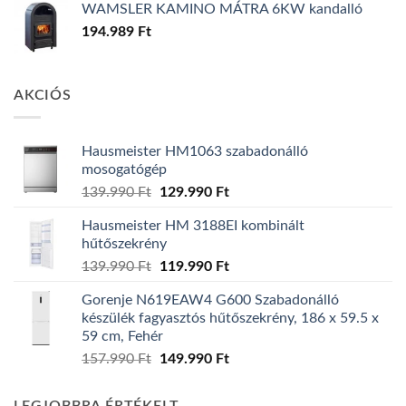
WAMSLER KAMINO MÁTRA 6KW kandalló
194.989
Ft
AKCIÓS
Hausmeister HM1063 szabadonálló
mosogatógép
Original
Current
139.990
Ft
129.990
Ft
price
price
Hausmeister HM 3188EI kombinált
was:
is:
hűtőszekrény
139.990 Ft.
129.990 Ft.
Original
Current
139.990
Ft
119.990
Ft
price
price
Gorenje N619EAW4 G600 Szabadonálló
was:
is:
készülék fagyasztós hűtőszekrény, 186 x 59.5 x
139.990 Ft.
119.990 Ft.
59 cm, Fehér
Original
Current
157.990
Ft
149.990
Ft
price
price
was:
is: