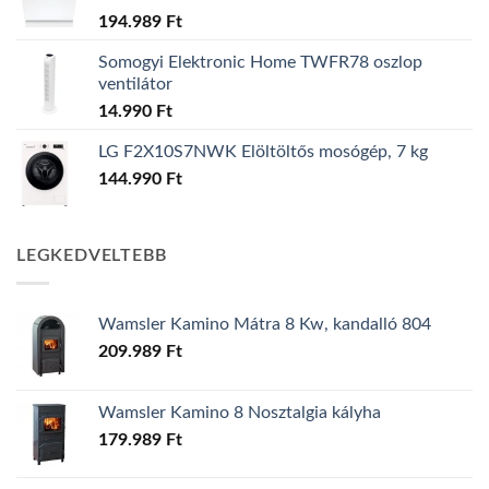
194.989
Ft
Somogyi Elektronic Home TWFR78 oszlop
ventilátor
14.990
Ft
LG F2X10S7NWK Elöltöltős mosógép, 7 kg
144.990
Ft
LEGKEDVELTEBB
Wamsler Kamino Mátra 8 Kw, kandalló 804
209.989
Ft
Wamsler Kamino 8 Nosztalgia kályha
179.989
Ft