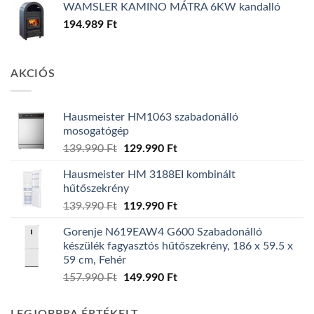
WAMSLER KAMINO MÁTRA 6KW kandalló
194.989
Ft
AKCIÓS
Hausmeister HM1063 szabadonálló
mosogatógép
Original
Current
139.990
Ft
129.990
Ft
price
price
Hausmeister HM 3188EI kombinált
was:
is:
hűtőszekrény
139.990 Ft.
129.990 Ft.
Original
Current
139.990
Ft
119.990
Ft
price
price
Gorenje N619EAW4 G600 Szabadonálló
was:
is:
készülék fagyasztós hűtőszekrény, 186 x 59.5 x
139.990 Ft.
119.990 Ft.
59 cm, Fehér
Original
Current
157.990
Ft
149.990
Ft
price
price
was:
is: