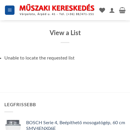
Skip
to
content
View a List
Unable to locate the requested list
LEGFRISSEBB
BOSCH Serie 4, Beépíthető mosogatógép, 60 cm
SMV4ENX06E