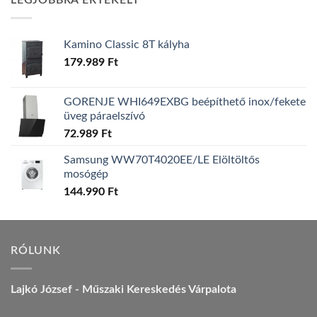
LEGJOBBRA ÉRTÉKELT
157.990 Ft.
149.990 Ft.
Kamino Classic 8T kályha
179.989
Ft
GORENJE WHI649EXBG beépíthető inox/fekete
üveg páraelszívó
72.989
Ft
Samsung WW70T4020EE/LE Elöltöltős
mosógép
144.990
Ft
RÓLUNK
Lajkó József - Műszaki Kereskedés Várpalota