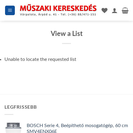
Skip
to
content
View a List
Unable to locate the requested list
LEGFRISSEBB
BOSCH Serie 4, Beépíthető mosogatógép, 60 cm
SMV4ENX06E