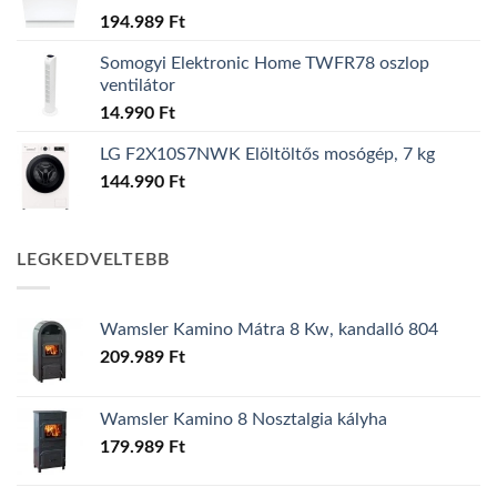
194.989
Ft
Somogyi Elektronic Home TWFR78 oszlop
ventilátor
14.990
Ft
LG F2X10S7NWK Elöltöltős mosógép, 7 kg
144.990
Ft
LEGKEDVELTEBB
Wamsler Kamino Mátra 8 Kw, kandalló 804
209.989
Ft
Wamsler Kamino 8 Nosztalgia kályha
179.989
Ft