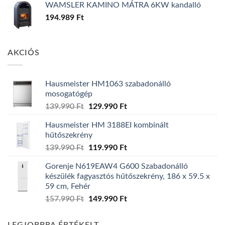
WAMSLER KAMINO MÁTRA 6KW kandalló
194.989
Ft
AKCIÓS
Hausmeister HM1063 szabadonálló
mosogatógép
Original
Current
139.990
Ft
129.990
Ft
price
price
Hausmeister HM 3188EI kombinált
was:
is:
hűtőszekrény
139.990 Ft.
129.990 Ft.
Original
Current
139.990
Ft
119.990
Ft
price
price
Gorenje N619EAW4 G600 Szabadonálló
was:
is:
készülék fagyasztós hűtőszekrény, 186 x 59.5 x
139.990 Ft.
119.990 Ft.
59 cm, Fehér
Original
Current
157.990
Ft
149.990
Ft
price
price
was:
is: