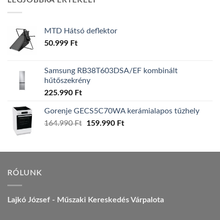
LEGJOBBRA ÉRTÉKELT
157.990 Ft.
149.990 Ft.
MTD Hátsó deflektor
50.999
Ft
Samsung RB38T603DSA/EF kombinált
hűtőszekrény
225.990
Ft
Gorenje GECS5C70WA kerámialapos tűzhely
Original
Current
164.990
Ft
159.990
Ft
price
price
was:
is:
164.990 Ft.
159.990 Ft.
RÓLUNK
Lajkó József - Műszaki Kereskedés Várpalota