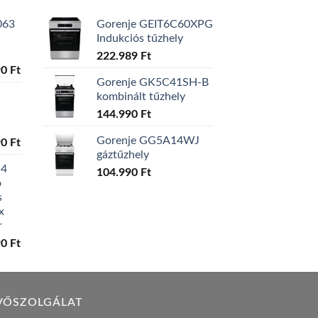
063
Gorenje GEIT6C60XPG
Indukciós tűzhely
222.989
Ft
l
Current
90
Ft
Gorenje GK5C41SH-B
price
kombinált tűzhely
is:
0 Ft.
129.990 Ft.
144.990
Ft
Gorenje GG5A14WJ
l
Current
90
Ft
gáztűzhely
price
W4
is:
104.990
Ft
ó
0 Ft.
119.990 Ft.
s
x
r
l
Current
90
Ft
price
is:
0 Ft.
149.990 Ft.
VŐSZOLGÁLAT