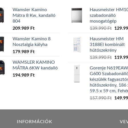
Wamsler Kamino
Hausmeister HM1
Mátra 8 Kw, kandalló
szabadonálló
804
mosogatógép
Origina
209.989
Ft
139.990
Ft
129.9
price
Wamsler Kamino 8
Hausmeister HM
was:
Nosztalgia kályha
3188EI kombinált
139.99
hűtőszekrény
179.989
Ft
Origina
139.990
Ft
119.9
WAMSLER KAMINO
price
MÁTRA 6KW kandalló
Gorenje N619EA
was:
G600 Szabadonáll
194.989
Ft
139.99
készülék fagyasztó
hűtőszekrény, 186 
59.5 x 59 cm, Fehé
Origina
157.990
Ft
149.9
price
was:
157.99
INFORMÁCIÓK
VE