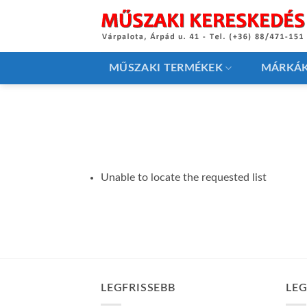
Skip
to
content
MŰSZAKI TERMÉKEK
MÁRKÁ
Unable to locate the requested list
LEGFRISSEBB
LE