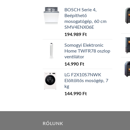
BOSCH Serie 4,
Beépíthető
mosogatógép, 60 cm
SMV4ENX06E
194.989
Ft
Somogyi Elektronic
Home TWFR78 oszlop
ventilátor
14.990
Ft
LG F2X10S7NWK
Elöltöltős mosógép, 7
kg
144.990
Ft
RÓLUNK