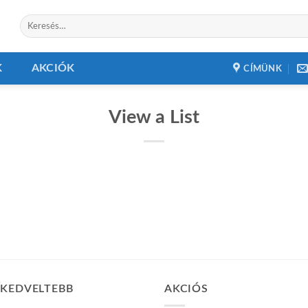
Keresés
a
következőre:
K
AKCIÓK
CÍMÜNK
View a List
GKEDVELTEBB
AKCIÓS