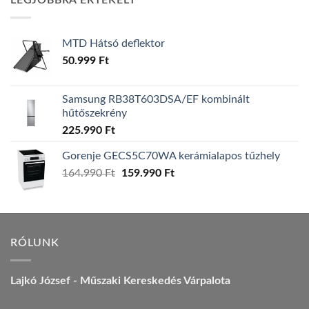
LEGJOBBRA ÉRTÉKELT
157.990 Ft.
149.990 Ft.
MTD Hátsó deflektor
50.999
Ft
Samsung RB38T603DSA/EF kombinált
hűtőszekrény
225.990
Ft
Gorenje GECS5C70WA kerámialapos tűzhely
Original
Current
164.990
Ft
159.990
Ft
price
price
was:
is:
164.990 Ft.
159.990 Ft.
RÓLUNK
Lajkó József - Műszaki Kereskedés Várpalota