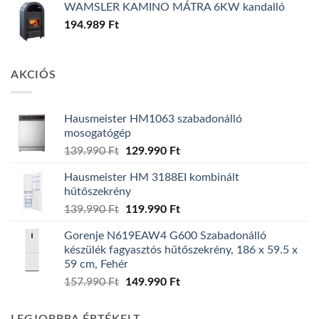
WAMSLER KAMINO MÁTRA 6KW kandalló
194.989
Ft
AKCIÓS
Hausmeister HM1063 szabadonálló
mosogatógép
Original
Current
139.990
Ft
129.990
Ft
price
price
Hausmeister HM 3188EI kombinált
was:
is:
hűtőszekrény
139.990 Ft.
129.990 Ft.
Original
Current
139.990
Ft
119.990
Ft
price
price
Gorenje N619EAW4 G600 Szabadonálló
was:
is:
készülék fagyasztós hűtőszekrény, 186 x 59.5 x
139.990 Ft.
119.990 Ft.
59 cm, Fehér
Original
Current
157.990
Ft
149.990
Ft
price
price
was:
is: