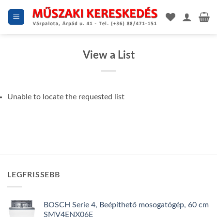
Skip
to
content
View a List
Unable to locate the requested list
LEGFRISSEBB
BOSCH Serie 4, Beépíthető mosogatógép, 60 cm
SMV4ENX06E