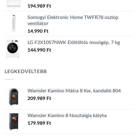
194.989
Ft
Somogyi Elektronic Home TWFR78 oszlop
ventilátor
14.990
Ft
LG F2X10S7NWK Elöltöltős mosógép, 7 kg
144.990
Ft
LEGKEDVELTEBB
Wamsler Kamino Mátra 8 Kw, kandalló 804
209.989
Ft
Wamsler Kamino 8 Nosztalgia kályha
179.989
Ft