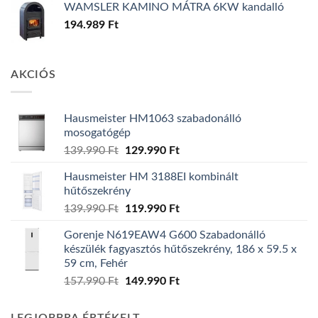
WAMSLER KAMINO MÁTRA 6KW kandalló
194.989
Ft
AKCIÓS
Hausmeister HM1063 szabadonálló
mosogatógép
Original
Current
139.990
Ft
129.990
Ft
price
price
Hausmeister HM 3188EI kombinált
was:
is:
hűtőszekrény
139.990 Ft.
129.990 Ft.
Original
Current
139.990
Ft
119.990
Ft
price
price
Gorenje N619EAW4 G600 Szabadonálló
was:
is:
készülék fagyasztós hűtőszekrény, 186 x 59.5 x
139.990 Ft.
119.990 Ft.
59 cm, Fehér
Original
Current
157.990
Ft
149.990
Ft
price
price
was:
is: