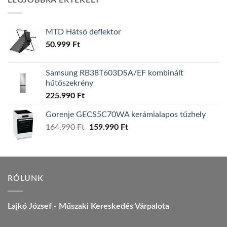
LEGJOBBRA ÉRTÉKELT
157.990 Ft.
149.990 Ft.
MTD Hátsó deflektor
50.999
Ft
Samsung RB38T603DSA/EF kombinált
hűtőszekrény
225.990
Ft
Gorenje GECS5C70WA kerámialapos tűzhely
Original
Current
164.990
Ft
159.990
Ft
price
price
was:
is:
164.990 Ft.
159.990 Ft.
RÓLUNK
Lajkó József - Műszaki Kereskedés Várpalota