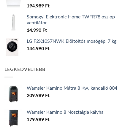
194.989
Ft
Somogyi Elektronic Home TWFR78 oszlop
ventilátor
14.990
Ft
LG F2X10S7NWK Elöltöltős mosógép, 7 kg
144.990
Ft
LEGKEDVELTEBB
Wamsler Kamino Mátra 8 Kw, kandalló 804
209.989
Ft
Wamsler Kamino 8 Nosztalgia kályha
179.989
Ft