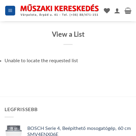
Skip
to
content
View a List
Unable to locate the requested list
LEGFRISSEBB
BOSCH Serie 4, Beépíthető mosogatógép, 60 cm
SMV4ENX06E