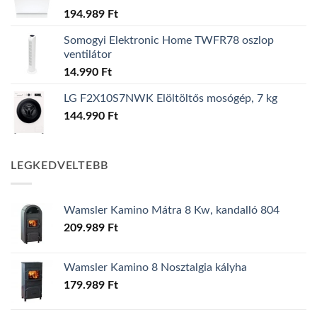
194.989
Ft
Somogyi Elektronic Home TWFR78 oszlop
ventilátor
14.990
Ft
LG F2X10S7NWK Elöltöltős mosógép, 7 kg
144.990
Ft
LEGKEDVELTEBB
Wamsler Kamino Mátra 8 Kw, kandalló 804
209.989
Ft
Wamsler Kamino 8 Nosztalgia kályha
179.989
Ft