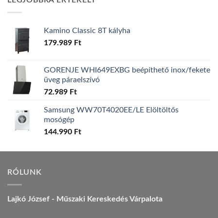
LEGJOBBRA ÉRTÉKELT
157.990 Ft.
149.990 Ft.
Kamino Classic 8T kályha
179.989
Ft
GORENJE WHI649EXBG beépíthető inox/fekete
üveg páraelszívó
72.989
Ft
Samsung WW70T4020EE/LE Elöltöltős
mosógép
144.990
Ft
RÓLUNK
Lajkó József - Műszaki Kereskedés Várpalota