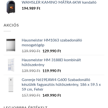
WAMSLER KAMINO MÁTRA 6KW kandalló
194.989
Ft
AKCIÓS
Hausmeister HM1063 szabadonálló
mosogatógép
Original
Current
139.990
Ft
129.990
Ft
price
price
Hausmeister HM 3188EI kombinált
was:
is:
hűtőszekrény
139.990 Ft.
129.990 Ft.
Original
Current
139.990
Ft
119.990
Ft
price
price
Gorenje N619EAW4 G600 Szabadonálló
was:
is:
készülék fagyasztós hűtőszekrény, 186 x 59.5 x
139.990 Ft.
119.990 Ft.
59 cm, Fehér
Original
Current
157.990
Ft
149.990
Ft
price
price
was:
is: