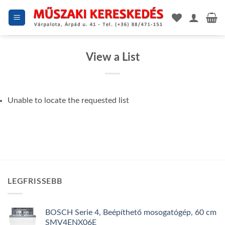
Skip
to
content
View a List
Unable to locate the requested list
LEGFRISSEBB
BOSCH Serie 4, Beépíthető mosogatógép, 60 cm
SMV4ENX06E