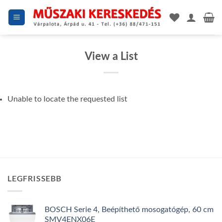
Skip
to
content
View a List
Unable to locate the requested list
LEGFRISSEBB
BOSCH Serie 4, Beépíthető mosogatógép, 60 cm
SMV4ENX06E