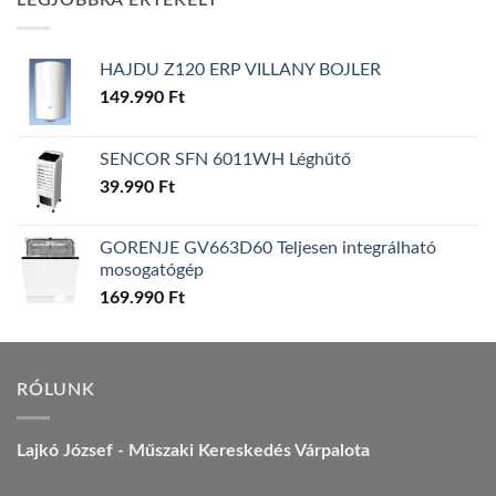
LEGJOBBRA ÉRTÉKELT
157.990 Ft.
149.990 Ft.
HAJDU Z120 ERP VILLANY BOJLER
149.990
Ft
SENCOR SFN 6011WH Léghűtő
39.990
Ft
GORENJE GV663D60 Teljesen integrálható
mosogatógép
169.990
Ft
RÓLUNK
Lajkó József - Műszaki Kereskedés Várpalota