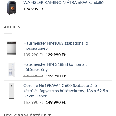
WAMSLER KAMINO MÁTRA 6KW kandalló
194.989
Ft
AKCIÓS
Hausmeister HM1063 szabadonálló
mosogatógép
Original
Current
139.990
Ft
129.990
Ft
price
price
Hausmeister HM 3188EI kombinált
was:
is:
hűtőszekrény
139.990 Ft.
129.990 Ft.
Original
Current
139.990
Ft
119.990
Ft
price
price
Gorenje N619EAW4 G600 Szabadonálló
was:
is:
készülék fagyasztós hűtőszekrény, 186 x 59.5 x
139.990 Ft.
119.990 Ft.
59 cm, Fehér
Original
Current
157.990
Ft
149.990
Ft
price
price
was:
is: