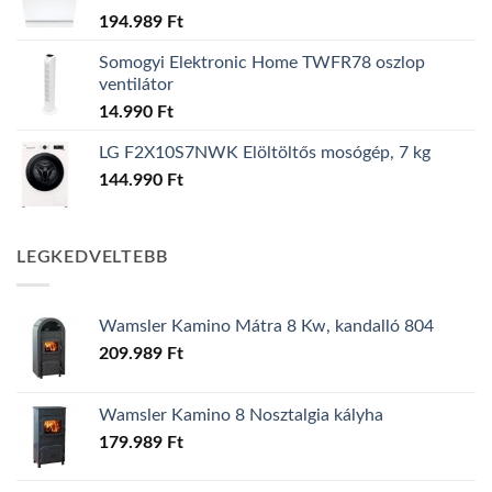
194.989
Ft
Somogyi Elektronic Home TWFR78 oszlop
ventilátor
14.990
Ft
LG F2X10S7NWK Elöltöltős mosógép, 7 kg
144.990
Ft
LEGKEDVELTEBB
Wamsler Kamino Mátra 8 Kw, kandalló 804
209.989
Ft
Wamsler Kamino 8 Nosztalgia kályha
179.989
Ft