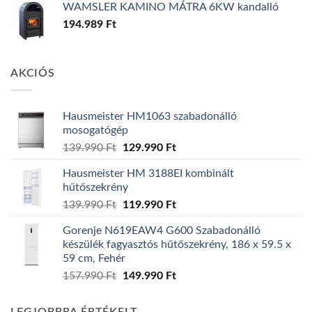
WAMSLER KAMINO MÁTRA 6KW kandalló
194.989
Ft
AKCIÓS
Hausmeister HM1063 szabadonálló
mosogatógép
Original
Current
139.990
Ft
129.990
Ft
price
price
Hausmeister HM 3188EI kombinált
was:
is:
hűtőszekrény
139.990 Ft.
129.990 Ft.
Original
Current
139.990
Ft
119.990
Ft
price
price
Gorenje N619EAW4 G600 Szabadonálló
was:
is:
készülék fagyasztós hűtőszekrény, 186 x 59.5 x
139.990 Ft.
119.990 Ft.
59 cm, Fehér
Original
Current
157.990
Ft
149.990
Ft
price
price
was:
is: