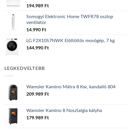
194.989
Ft
Somogyi Elektronic Home TWFR78 oszlop
ventilátor
14.990
Ft
LG F2X10S7NWK Elöltöltős mosógép, 7 kg
144.990
Ft
LEGKEDVELTEBB
Wamsler Kamino Mátra 8 Kw, kandalló 804
209.989
Ft
Wamsler Kamino 8 Nosztalgia kályha
179.989
Ft