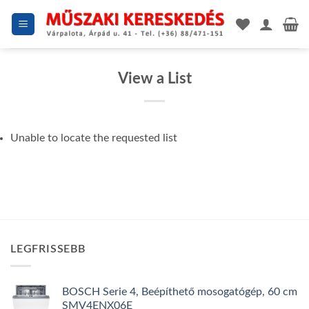
Skip
to
content
View a List
Unable to locate the requested list
LEGFRISSEBB
BOSCH Serie 4, Beépíthető mosogatógép, 60 cm
SMV4ENX06E