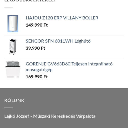
LEGJOBBRA ÉRTÉKELT
157.990 Ft.
149.990 Ft.
HAJDU Z120 ERP VILLANY BOJLER
149.990
Ft
SENCOR SFN 6011WH Léghűtő
39.990
Ft
GORENJE GV663D60 Teljesen integrálható
mosogatógép
169.990
Ft
RÓLUNK
Lajkó József - Műszaki Kereskedés Várpalota