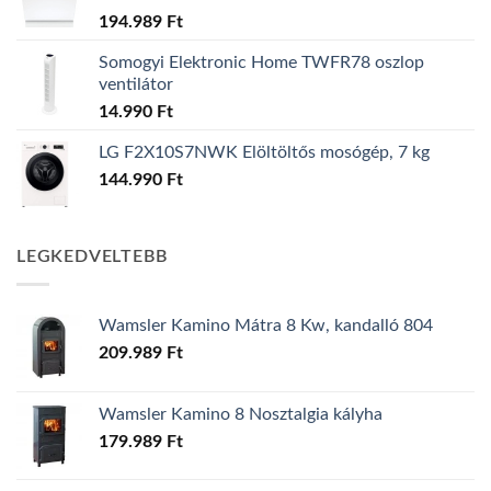
194.989
Ft
Somogyi Elektronic Home TWFR78 oszlop
ventilátor
14.990
Ft
LG F2X10S7NWK Elöltöltős mosógép, 7 kg
144.990
Ft
LEGKEDVELTEBB
Wamsler Kamino Mátra 8 Kw, kandalló 804
209.989
Ft
Wamsler Kamino 8 Nosztalgia kályha
179.989
Ft