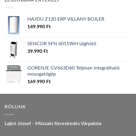
LEGJOBBRA ÉRTÉKELT
157.990 Ft.
149.990 Ft.
HAJDU Z120 ERP VILLANY BOJLER
149.990
Ft
SENCOR SFN 6011WH Léghűtő
39.990
Ft
GORENJE GV663D60 Teljesen integrálható
mosogatógép
169.990
Ft
RÓLUNK
Lajkó József - Műszaki Kereskedés Várpalota