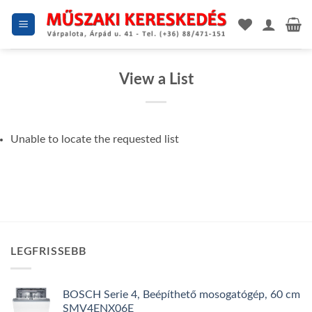
Skip
to
content
View a List
Unable to locate the requested list
LEGFRISSEBB
BOSCH Serie 4, Beépíthető mosogatógép, 60 cm
SMV4ENX06E