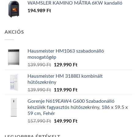
WAMSLER KAMINO MÁTRA 6KW kandalló
194.989
Ft
AKCIÓS
Hausmeister HM1063 szabadonálló
mosogatógép
Original
Current
139.990
Ft
129.990
Ft
price
price
Hausmeister HM 3188EI kombinált
was:
is:
hűtőszekrény
139.990 Ft.
129.990 Ft.
Original
Current
139.990
Ft
119.990
Ft
price
price
Gorenje N619EAW4 G600 Szabadonálló
was:
is:
készülék fagyasztós hűtőszekrény, 186 x 59.5 x
139.990 Ft.
119.990 Ft.
59 cm, Fehér
Original
Current
157.990
Ft
149.990
Ft
price
price
was:
is: