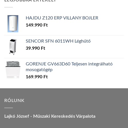
LEGJOBBRA ÉRTÉKELT
157.990 Ft.
149.990 Ft.
HAJDU Z120 ERP VILLANY BOJLER
149.990
Ft
SENCOR SFN 6011WH Léghűtő
39.990
Ft
GORENJE GV663D60 Teljesen integrálható
mosogatógép
169.990
Ft
RÓLUNK
Lajkó József - Műszaki Kereskedés Várpalota