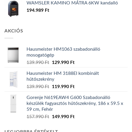
WAMSLER KAMINO MÁTRA 6KW kandalló
194.989
Ft
AKCIÓS
Hausmeister HM1063 szabadonálló
mosogatógép
Original
Current
139.990
Ft
129.990
Ft
price
price
Hausmeister HM 3188EI kombinált
was:
is:
hűtőszekrény
139.990 Ft.
129.990 Ft.
Original
Current
139.990
Ft
119.990
Ft
price
price
Gorenje N619EAW4 G600 Szabadonálló
was:
is:
készülék fagyasztós hűtőszekrény, 186 x 59.5 x
139.990 Ft.
119.990 Ft.
59 cm, Fehér
Original
Current
157.990
Ft
149.990
Ft
price
price
was:
is: