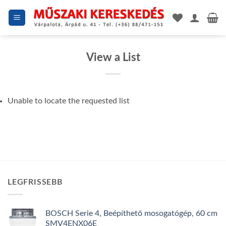
Skip
to
content
View a List
Unable to locate the requested list
LEGFRISSEBB
BOSCH Serie 4, Beépíthető mosogatógép, 60 cm
SMV4ENX06E