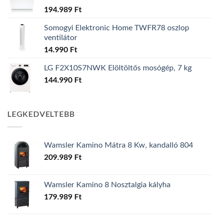
194.989
Ft
Somogyi Elektronic Home TWFR78 oszlop
ventilátor
14.990
Ft
LG F2X10S7NWK Elöltöltős mosógép, 7 kg
144.990
Ft
LEGKEDVELTEBB
Wamsler Kamino Mátra 8 Kw, kandalló 804
209.989
Ft
Wamsler Kamino 8 Nosztalgia kályha
179.989
Ft