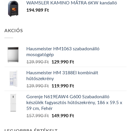
WAMSLER KAMINO MÁTRA 6KW kandalló
194.989
Ft
AKCIÓS
Hausmeister HM1063 szabadonálló
mosogatógép
Original
Current
139.990
Ft
129.990
Ft
price
price
Hausmeister HM 3188EI kombinált
was:
is:
hűtőszekrény
139.990 Ft.
129.990 Ft.
Original
Current
139.990
Ft
119.990
Ft
price
price
Gorenje N619EAW4 G600 Szabadonálló
was:
is:
készülék fagyasztós hűtőszekrény, 186 x 59.5 x
139.990 Ft.
119.990 Ft.
59 cm, Fehér
Original
Current
157.990
Ft
149.990
Ft
price
price
was:
is: