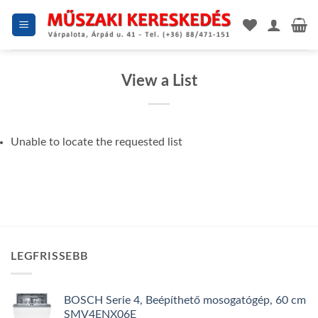
Skip
to
content
View a List
Unable to locate the requested list
LEGFRISSEBB
BOSCH Serie 4, Beépíthető mosogatógép, 60 cm
SMV4ENX06E