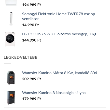
194.989
Ft
Somogyi Elektronic Home TWFR78 oszlop
ventilátor
14.990
Ft
LG F2X10S7NWK Elöltöltős mosógép, 7 kg
144.990
Ft
LEGKEDVELTEBB
Wamsler Kamino Mátra 8 Kw, kandalló 804
209.989
Ft
Wamsler Kamino 8 Nosztalgia kályha
179.989
Ft