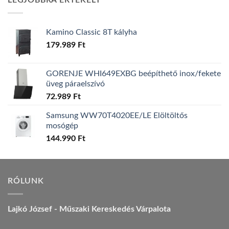
LEGJOBBRA ÉRTÉKELT
157.990 Ft.
149.990 Ft.
Kamino Classic 8T kályha
179.989
Ft
GORENJE WHI649EXBG beépíthető inox/fekete
üveg páraelszívó
72.989
Ft
Samsung WW70T4020EE/LE Elöltöltős
mosógép
144.990
Ft
RÓLUNK
Lajkó József - Műszaki Kereskedés Várpalota